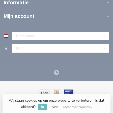
Informatie
Mijn account
€
Wij slaan cookies op om onze website te verbeteren. Is dat
© Copyright 2026 Tools-n-More Gereedschappen - Powered by
akkoord?
Ja
Nee
webshop-service.nl
Meer over cookies »