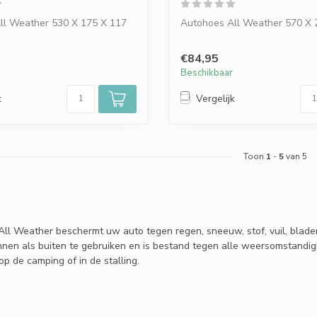
ll Weather 530 X 175 X 117
Autohoes All Weather 570 X 
€84,95
Beschikbaar
k
Vergelijk
Toon
1
-
5
van 5
ll Weather beschermt uw auto tegen regen, sneeuw, stof, vuil, blader
nen als buiten te gebruiken en is bestand tegen alle weersomstandighe
op de camping of in de stalling.