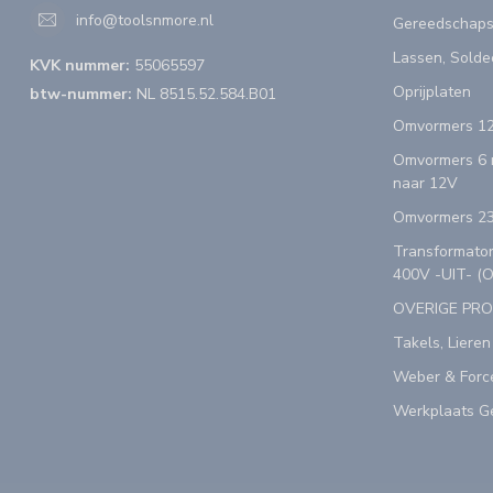
info@toolsnmore.nl
Gereedschap
Lassen, Solde
KVK nummer:
55065597
Oprijplaten
btw-nummer:
NL 8515.52.584.B01
Omvormers 12
Omvormers 6 n
naar 12V
Omvormers 23
Transformator
400V -UIT- (
OVERIGE PR
Takels, Lieren
Weber & Forc
Werkplaats Ge