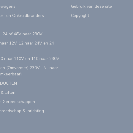
swagens
Gebruik van deze site
er- en Onkruidbranders
Copyright
, 24 of 48V naar 230V
aar 12V, 12 naar 24V en 24
0 naar 110V en 110 naar 230V
en (Omvormer) 230V -IN- naar
Omkeerbaar)
ODUCTEN
 & Liften
e Gereedschappen
reedschap & Inrichting