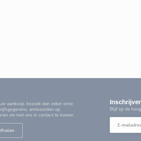
Inschrijve
f uw aankoop, bezoek dan zeker onze
Blijf op de ho
drijfsgegevens, antwoorden op
eren om met ons in contact te komen.
afhalen