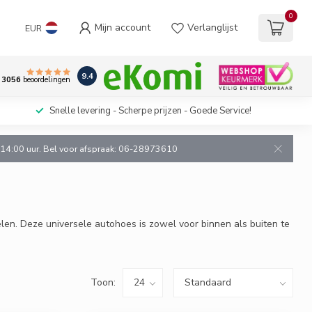
0
Mijn account
Verlanglijst
EUR
9.4
3056
beoordelingen
Snelle levering - Scherpe prijzen - Goede Service!
n 14:00 uur. Bel voor afspraak: 06-28973610
en. Deze universele autohoes is zowel voor binnen als buiten te
Toon: