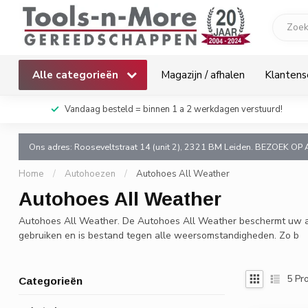
Alle categorieën
Magazijn / afhalen
Klantens
k!
Vandaag besteld = binnen 1 a 2 werkdagen verstuurd!
Ons adres: Rooseveltstraat 14 (unit 2), 2321 BM Leiden. BEZOEK OP 
Home
/
Autohoezen
/
Autohoes All Weather
Autohoes All Weather
Autohoes All Weather. De Autohoes All Weather beschermt uw auto
gebruiken en is bestand tegen alle weersomstandigheden. Zo b
5
Pro
Categorieën