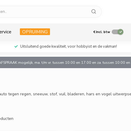
ervice
OPRUIMING
€
Incl. btw
Uitsluitend goede kwaliteit, voor hobbyist en de vakman!
AFSPRAAK mogelijk, ma. t/m vr. tussen 10.00 en 17.00 en za. tussen 10:00 e
 tegen regen, sneeuw, stof, vuil, bladeren, hars en vogel uitwerpsel
ducten