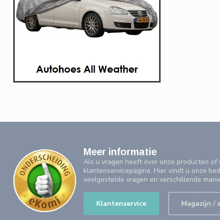
Meer informatie
Als u vragen heeft over onze producten o
klantenservicepagina. Hier vindt u onze be
veelgestelde vragen en verschillende mani
Klantenservice
Magazijn / 