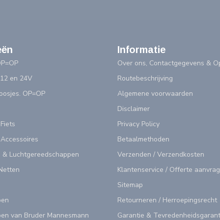
eën
Informatie
OP=OP
Over ons, Contactgegevens & Op
 12 en 24V
Routebeschrijving
doosjes. OP=OP
Algemene voorwaarden
Disclaimer
 Fiets
Privacy Policy
 Accessoires
Betaalmethoden
 & Luchtgereedschappen
Verzenden / Verzendkosten
Netten
Klantenservice / Offerte aanvra
Sitemap
pen
Retourneren / Herroepingsrecht
en van Bruder Mannesmann
Garantie & Tevredenheidsgarant