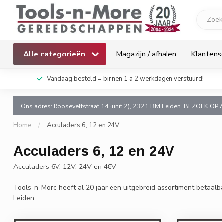
Alle categorieën
Magazijn / afhalen
Klantens
k!
Vandaag besteld = binnen 1 a 2 werkdagen verstuurd!
Ons adres: Rooseveltstraat 14 (unit 2), 2321 BM Leiden. BEZOEK OP 
Home
/
Acculaders 6, 12 en 24V
Acculaders 6, 12 en 24V
Acculaders 6V, 12V, 24V en 48V
Tools-n-More heeft al 20 jaar een uitgebreid assortiment betaalb
Leiden.