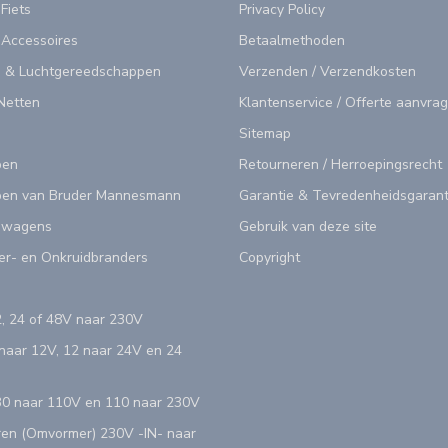
 Fiets
Privacy Policy
 Accessoires
Betaalmethoden
 & Luchtgereedschappen
Verzenden / Verzendkosten
Netten
Klantenservice / Offerte aanvra
Sitemap
pen
Retourneren / Herroepingsrecht
en van Bruder Mannesmann
Garantie & Tevredenheidsgarant
swagens
Gebruik van deze site
er- en Onkruidbranders
Copyright
, 24 of 48V naar 230V
aar 12V, 12 naar 24V en 24
0 naar 110V en 110 naar 230V
en (Omvormer) 230V -IN- naar