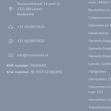
Auto / Motor /
Rooseveltstraat 14 (unit 2)
2321 BM Leiden
Bootzeilen en
Nederland
Compressoren
Dekzeilen en 
+31 (6)28973610
Generatoren
Gereedschap
+31 (6)28973610
Gereedschapp
info@toolsnmore.nl
Gereedschap
Lassen, Solde
KVK nummer:
55065597
Oprijplaten
btw-nummer:
NL 8515.52.584.B01
Omvormers 12
Omvormers 6 n
naar 12V
Omvormers 23
Transformator