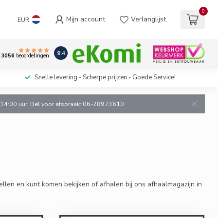
0
Mijn account
Verlanglijst
EUR
9.4
3056
beoordelingen
Snelle levering - Scherpe prijzen - Goede Service!
n 14:00 uur. Bel voor afspraak: 06-28973610
llen en kunt komen bekijken of afhalen bij ons afhaalmagazijn in