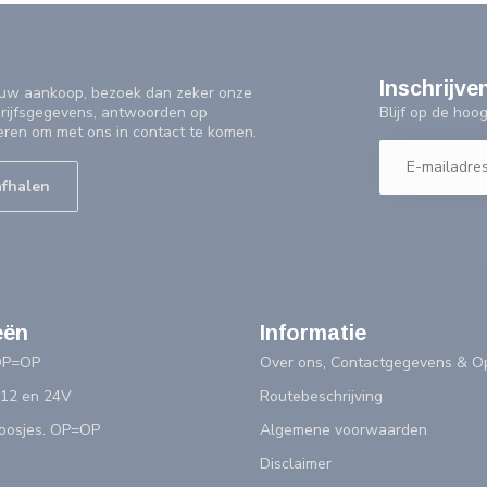
Inschrijve
f uw aankoop, bezoek dan zeker onze
Blijf op de ho
drijfsgegevens, antwoorden op
eren om met ons in contact te komen.
afhalen
eën
Informatie
OP=OP
Over ons, Contactgegevens & Op
 12 en 24V
Routebeschrijving
doosjes. OP=OP
Algemene voorwaarden
Disclaimer