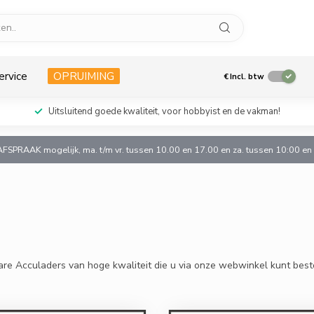
ervice
OPRUIMING
€
Incl. btw
Uitsluitend goede kwaliteit, voor hobbyist en de vakman!
AFSPRAAK mogelijk, ma. t/m vr. tussen 10.00 en 17.00 en za. tussen 10:00 e
are Acculaders van hoge kwaliteit die u via onze webwinkel kunt beste