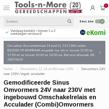
0
MENU
€
Incl. btw
Vandaag besteld = binnen 1 a 2
Uitsluitend goede k
9.4
werkdagen verstuurd!
en de vakman!
Ons adres: Rooseveltstraat 14 (unit 2), 2321 BM Leiden.
BEZOEK OP AFSPRAAK mogelijk, ma. t/m vr. tussen 10.00 en
17.00 en za. tussen 10:00 en 14:00 uur. Bel voor afspraak: 06-
28973610
Home
/
Omvormers 12, 24 of 48V naar 230V
/
Omvormers 24V
naar 230V / ingeb. acculader
Gemodificeerde Sinus
Omvormers 24V naar 230V met
ingebouwd Omschakelrelais en
Acculader (Combi)Omvormers