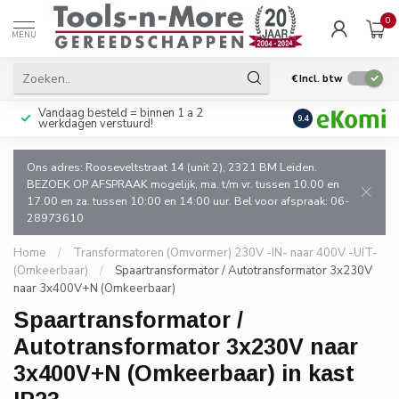
0
MENU
€
Incl. btw
Vandaag besteld = binnen 1 a 2
Uitsluitend goede k
9.4
werkdagen verstuurd!
en de vakman!
Ons adres: Rooseveltstraat 14 (unit 2), 2321 BM Leiden.
BEZOEK OP AFSPRAAK mogelijk, ma. t/m vr. tussen 10.00 en
17.00 en za. tussen 10:00 en 14:00 uur. Bel voor afspraak: 06-
28973610
Home
/
Transformatoren (Omvormer) 230V -IN- naar 400V -UIT-
(Omkeerbaar)
/
Spaartransformator / Autotransformator 3x230V
naar 3x400V+N (Omkeerbaar)
Spaartransformator /
Autotransformator 3x230V naar
3x400V+N (Omkeerbaar) in kast