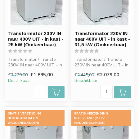
Transformator 230V IN
Transformator 230V IN
naar 400V UIT - in kast -
naar 400V UIT - in kast -
25 kW (Omkeerbaar)
31,5 kW (Omkeerbaar)
Transformator / Transfo
Transformator / Transfo
230V IN naar 400V UIT - in
230V IN naar 400V UIT - in
kast - 25 kW (Omkeerbaar)
kast - 31,5 kW
€1.895,00
€2.079,00
€2.229,00
€2.445,00
(Omkeerbaar)
Beschikbaar
Beschikbaar
GRATIS VERZENDING
GRATIS VERZENDING
-15%
-15%
NEDERLAND (M.U.V.
NEDERLAND (M.U.V.
WADDENEILANDEN)
WADDENEILANDEN)