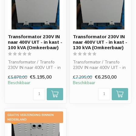
Transformator 230V IN
Transformator 230V IN
naar 400V UIT - in kast -
naar 400V UIT - in kast -
100 kVA (Omkeerbaar)
130 kVA (Omkeerbaar)
Transformator / Transfo
Transformator / Transfo
230V IN naar 400V UIT - in
230V IN naar 400V UIT - in
kast - 100 kVA
kast - 130 kW
€5.195,00
€6.250,00
€5.878,00
€7.295,00
(Omkeerbaar) E...
(Omkeerbaar)
Beschikbaar
Beschikbaar
1...
GRATIS VERZENDING BINNEN
-10%
NEDERLAND