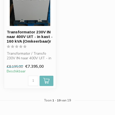
Transformator 230V IN
naar 400V UIT - in kast -
160 kVA (Omkeerbaar)r
Transformator / Transfo
230V IN naar 400V UIT - in
kast - 160 kVA Omkeerbaar)
€7.395,00
€8.195,00
1...
Beschikbaar
Toon
1
-
19
van 19