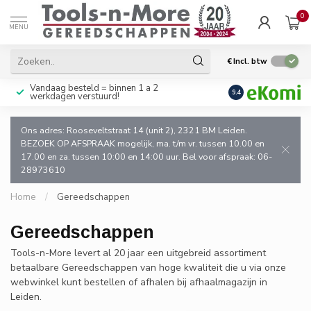
0
MENU
€
Incl. btw
Vandaag besteld = binnen 1 a 2
Uitsluitend goede k
9.4
werkdagen verstuurd!
en de vakman!
Ons adres: Rooseveltstraat 14 (unit 2), 2321 BM Leiden.
BEZOEK OP AFSPRAAK mogelijk, ma. t/m vr. tussen 10.00 en
17.00 en za. tussen 10:00 en 14:00 uur. Bel voor afspraak: 06-
28973610
Home
/
Gereedschappen
Gereedschappen
Tools-n-More levert al 20 jaar een uitgebreid assortiment
betaalbare Gereedschappen van hoge kwaliteit die u via onze
webwinkel kunt bestellen of afhalen bij afhaalmagazijn in
Leiden.