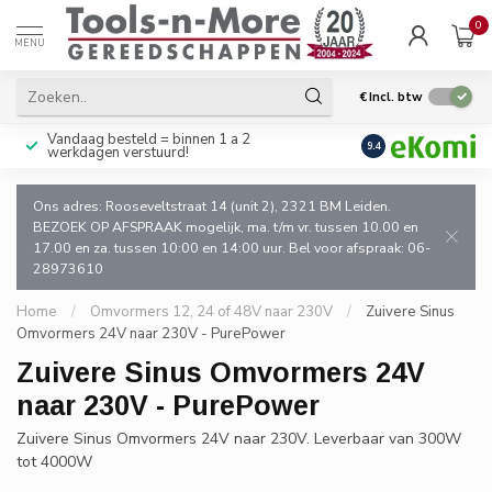
0
MENU
€
Incl. btw
Vandaag besteld = binnen 1 a 2
Uitsluitend goede k
9.4
werkdagen verstuurd!
en de vakman!
Ons adres: Rooseveltstraat 14 (unit 2), 2321 BM Leiden.
BEZOEK OP AFSPRAAK mogelijk, ma. t/m vr. tussen 10.00 en
17.00 en za. tussen 10:00 en 14:00 uur. Bel voor afspraak: 06-
28973610
Home
/
Omvormers 12, 24 of 48V naar 230V
/
Zuivere Sinus
Omvormers 24V naar 230V - PurePower
Zuivere Sinus Omvormers 24V
naar 230V - PurePower
Zuivere Sinus Omvormers 24V naar 230V. Leverbaar van 300W
tot 4000W