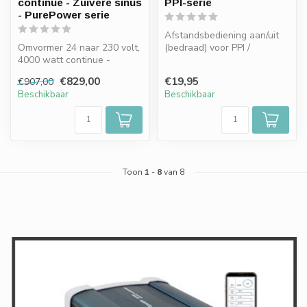
continue - Zuivere sinus
PPI-serie
- PurePower serie
Afstandsbediening aan/uit
Omvormer 24 naar 230 volt,
(bedraad) voor PPI /
4000 watt continue -
PurePower serie
Zuivere sinus PurePower
€829,00
€19,95
€907,00
PLUS SER...
Beschikbaar
Beschikbaar
Toon
1
-
8
van 8