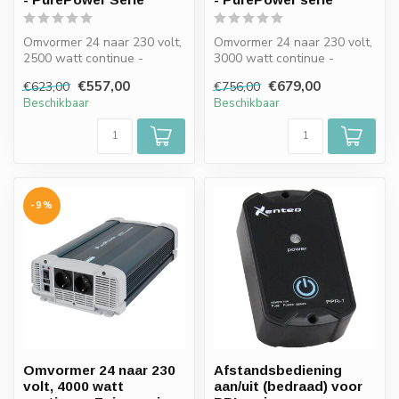
Omvormer 24 naar 230 volt,
Omvormer 24 naar 230 volt,
2500 watt continue -
3000 watt continue -
Zuivere sinus / PurePower
Zuivere sinus / PurePower
€557,00
€679,00
€623,00
€756,00
PLUS S...
PLUS S...
Beschikbaar
Beschikbaar
-9%
Omvormer 24 naar 230
Afstandsbediening
volt, 4000 watt
aan/uit (bedraad) voor