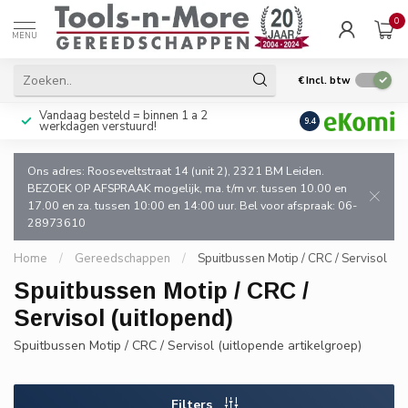
0
MENU
€
Incl. btw
Vandaag besteld = binnen 1 a 2
Uitsluitend goede k
9.4
werkdagen verstuurd!
en de vakman!
Ons adres: Rooseveltstraat 14 (unit 2), 2321 BM Leiden.
BEZOEK OP AFSPRAAK mogelijk, ma. t/m vr. tussen 10.00 en
17.00 en za. tussen 10:00 en 14:00 uur. Bel voor afspraak: 06-
28973610
Home
/
Gereedschappen
/
Spuitbussen Motip / CRC / Servisol
Spuitbussen Motip / CRC /
Servisol (uitlopend)
Spuitbussen Motip / CRC / Servisol (uitlopende artikelgroep)
Filters