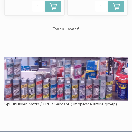
Toon
1
-
6
van 6
Spuitbussen Motip / CRC / Servisol (uitlopende artikelgroep)