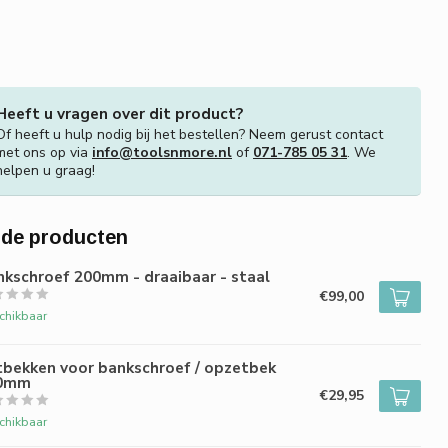
Heeft u vragen over dit product?
Of heeft u hulp nodig bij het bestellen? Neem gerust contact
met ons op via
info@toolsnmore.nl
of
071-785 05 31
. We
helpen u graag!
rde producten
kschroef 200mm - draaibaar - staal
€99,00
chikbaar
tbekken voor bankschroef / opzetbek
0mm
€29,95
chikbaar