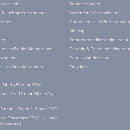
 Accessoires
Betaalmethoden
 & Luchtgereedschappen
Verzenden / Verzendkosten
Netten
Klantenservice / Offerte aanvra
Sitemap
pen
Retourneren / Herroepingsrecht
en van Bruder Mannesmann
Garantie & Tevredenheidsgarant
swagens
Gebruik van deze site
er- en Onkruidbranders
Copyright
, 24 of 48V naar 230V
aar 12V, 12 naar 24V en 24
0 naar 110V en 110 naar 230V
en (Omvormer) 230V -IN- naar
Omkeerbaar)