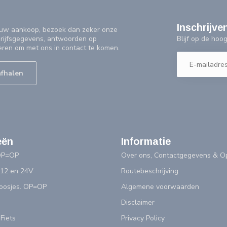
Inschrijve
f uw aankoop, bezoek dan zeker onze
Blijf op de ho
drijfsgegevens, antwoorden op
eren om met ons in contact te komen.
afhalen
eën
Informatie
OP=OP
Over ons, Contactgegevens & Op
 12 en 24V
Routebeschrijving
doosjes. OP=OP
Algemene voorwaarden
Disclaimer
 Fiets
Privacy Policy