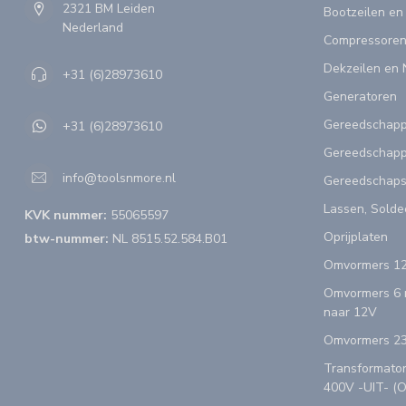
2321 BM Leiden
Bootzeilen en
Nederland
Compressoren
Dekzeilen en 
+31 (6)28973610
Generatoren
Gereedschap
+31 (6)28973610
Gereedschapp
info@toolsnmore.nl
Gereedschap
Lassen, Solde
KVK nummer:
55065597
Oprijplaten
btw-nummer:
NL 8515.52.584.B01
Omvormers 12
Omvormers 6 n
naar 12V
Omvormers 23
Transformator
400V -UIT- (