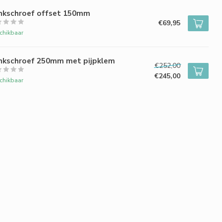
nkschroef offset 150mm
€69,95
chikbaar
nkschroef 250mm met pijpklem
€252,00
€245,00
chikbaar