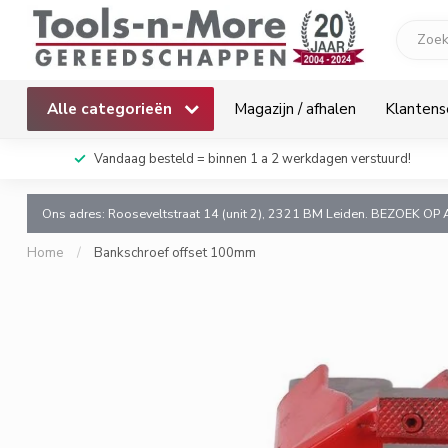
Alle categorieën
Magazijn / afhalen
Klantens
k!
Vandaag besteld = binnen 1 a 2 werkdagen verstuurd!
Ons adres: Rooseveltstraat 14 (unit 2), 2321 BM Leiden. BEZOEK OP 
Home
/
Bankschroef offset 100mm