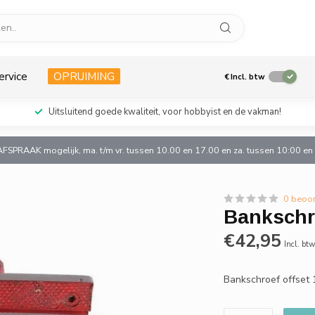
ervice
OPRUIMING
€
Incl. btw
Uitsluitend goede kwaliteit, voor hobbyist en de vakman!
AFSPRAAK mogelijk, ma. t/m vr. tussen 10.00 en 17.00 en za. tussen 10:00 e
0 beoo
Bankschr
€42,95
Incl. bt
Bankschroef offse