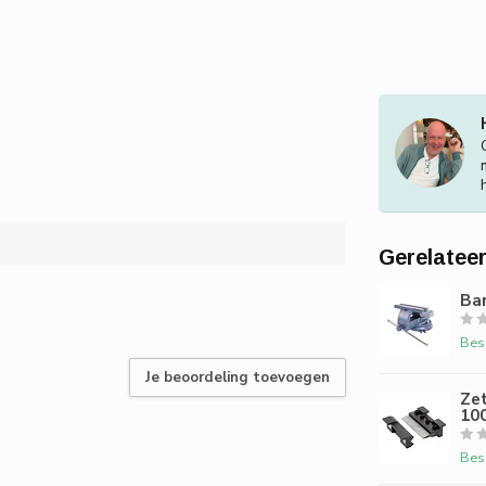
Gerelatee
Ban
Bes
Je beoordeling toevoegen
Ze
10
Bes