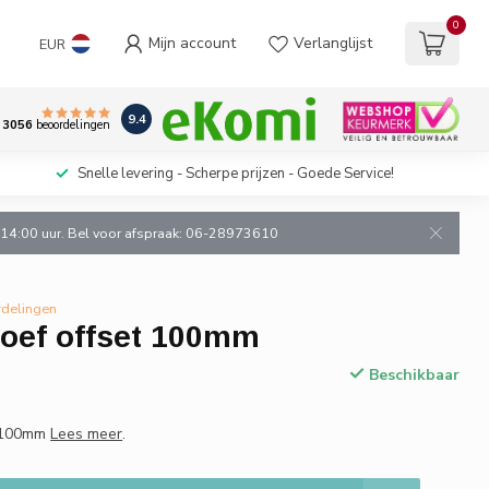
0
Mijn account
Verlanglijst
EUR
9.4
3056
beoordelingen
Snelle levering - Scherpe prijzen - Goede Service!
n 14:00 uur. Bel voor afspraak: 06-28973610
rdelingen
oef offset 100mm
Beschikbaar
w
t 100mm
Lees meer
.