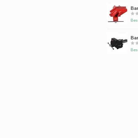
Ba
Bes
Ba
Bes