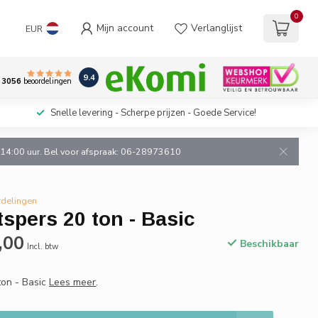
0
Mijn account
Verlanglijst
EUR
9.4
3056
beoordelingen
Snelle levering - Scherpe prijzen - Goede Service!
n 14:00 uur. Bel voor afspraak: 06-28973610
rdelingen
spers 20 ton - Basic
,00
Beschikbaar
Incl. btw
ton - Basic
Lees meer
.