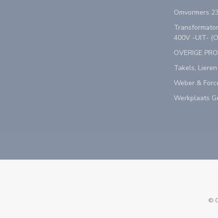
Omvormers 23
Transformator
400V -UIT- (
OVERIGE PR
Takels, Lieren
Weber & Forc
Werkplaats Ge
© C