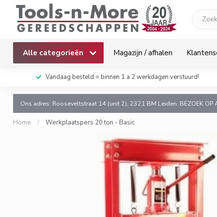
Alle categorieën
Magazijn / afhalen
Klantens
k!
Vandaag besteld = binnen 1 a 2 werkdagen verstuurd!
Ons adres: Rooseveltstraat 14 (unit 2), 2321 BM Leiden. BEZOEK OP 
Home
/
Werkplaatspers 20 ton - Basic