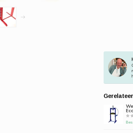
Gerelatee
We
Ec
Bes