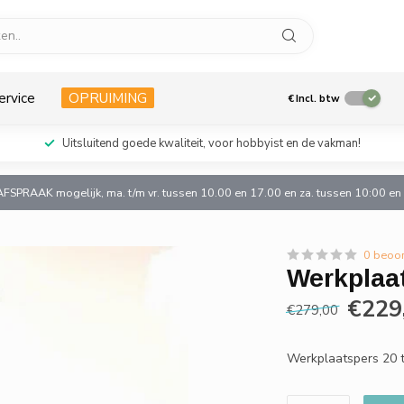
ervice
OPRUIMING
€
Incl. btw
Uitsluitend goede kwaliteit, voor hobbyist en de vakman!
AFSPRAAK mogelijk, ma. t/m vr. tussen 10.00 en 17.00 en za. tussen 10:00 e
0 beoo
Werkplaat
€229
€279,00
Werkplaatspers 20 