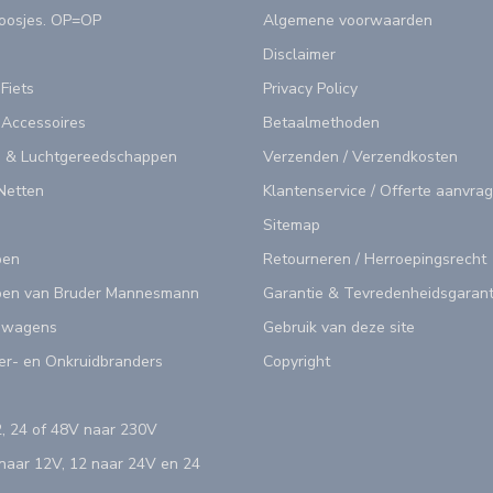
doosjes. OP=OP
Algemene voorwaarden
Disclaimer
 Fiets
Privacy Policy
 Accessoires
Betaalmethoden
 & Luchtgereedschappen
Verzenden / Verzendkosten
Netten
Klantenservice / Offerte aanvra
Sitemap
pen
Retourneren / Herroepingsrecht
en van Bruder Mannesmann
Garantie & Tevredenheidsgarant
swagens
Gebruik van deze site
er- en Onkruidbranders
Copyright
, 24 of 48V naar 230V
aar 12V, 12 naar 24V en 24