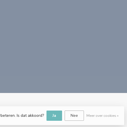
rbeteren. Is dat akkoord?
Ja
Nee
Meer over cookies »
e.nl