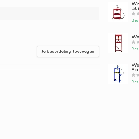
We
Bu
Bes
Wer
Bes
Je beoordeling toevoegen
We
Ec
Bes