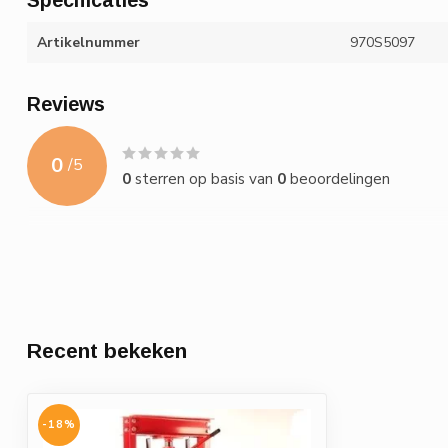
Artikelnummer
970S5097
Reviews
0
/
5
0
sterren op basis van
0
beoordelingen
Recent bekeken
-18%