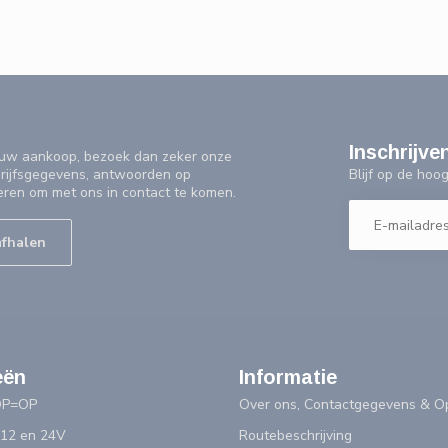
Inschrijve
f uw aankoop, bezoek dan zeker onze
Blijf op de ho
drijfsgegevens, antwoorden op
eren om met ons in contact te komen.
afhalen
eën
Informatie
OP=OP
Over ons, Contactgegevens & Op
 12 en 24V
Routebeschrijving