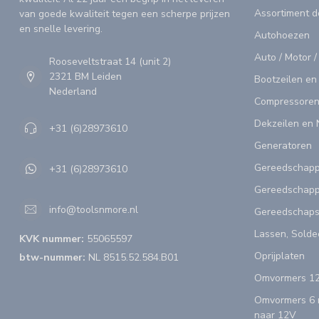
Assortiment 
van goede kwaliteit tegen een scherpe prijzen
en snelle levering.
Autohoezen
Auto / Motor /
Rooseveltstraat 14 (unit 2)
2321 BM Leiden
Bootzeilen en
Nederland
Compressoren
Dekzeilen en 
+31 (6)28973610
Generatoren
Gereedschap
+31 (6)28973610
Gereedschapp
info@toolsnmore.nl
Gereedschap
Lassen, Solde
KVK nummer:
55065597
Oprijplaten
btw-nummer:
NL 8515.52.584.B01
Omvormers 12
Omvormers 6 n
naar 12V