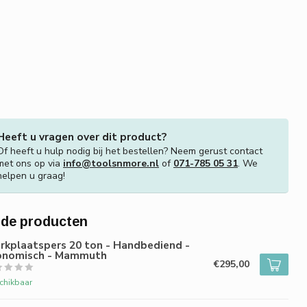
Heeft u vragen over dit product?
Of heeft u hulp nodig bij het bestellen? Neem gerust contact
met ons op via
info@toolsnmore.nl
of
071-785 05 31
. We
helpen u graag!
rde producten
rkplaatspers 20 ton - Handbediend -
onomisch - Mammuth
€295,00
chikbaar