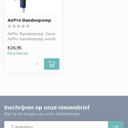
AirPro Bandenpomp
AirPro Bandenpomp. Deze
AirPro bandenpomp wordt
gebruikt voor het oppompen
€26,95
en co...
Beschikbaar
Inschrijven op onze nieuwsbrief
Blijf op de hoogte van onze aanbiedingen