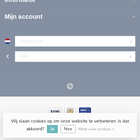
Mijn account
€
Wij slaan cookies op om onze website te verbeteren. Is dat
© Copyright 2026 Tools-n-More Gereedschappen - Powered by
akkoord?
Ja
Nee
webshop-service.nl
Meer over cookies »