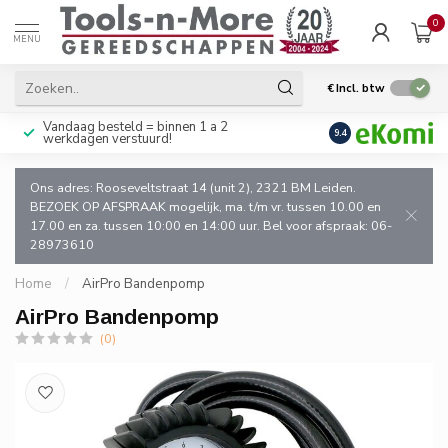
0
MENU
€
Incl. btw
Vandaag besteld = binnen 1 a 2
Uitsluitend goede k
9.4
werkdagen verstuurd!
en de vakman!
Ons adres: Rooseveltstraat 14 (unit 2), 2321 BM Leiden.
BEZOEK OP AFSPRAAK mogelijk, ma. t/m vr. tussen 10.00 en
17.00 en za. tussen 10:00 en 14:00 uur. Bel voor afspraak: 06-
28973610
Home
/
AirPro Bandenpomp
AirPro Bandenpomp
(0)