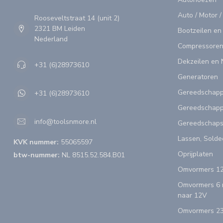
Auto / Motor /
Rooseveltstraat 14 (unit 2)
2321 BM Leiden
Bootzeilen en
Nederland
Compressoren
Dekzeilen en 
+31 (6)28973610
Generatoren
Gereedschap
+31 (6)28973610
Gereedschapp
info@toolsnmore.nl
Gereedschap
Lassen, Solde
KVK nummer:
55065597
Oprijplaten
btw-nummer:
NL 8515.52.584.B01
Omvormers 12
Omvormers 6 n
naar 12V
Omvormers 23