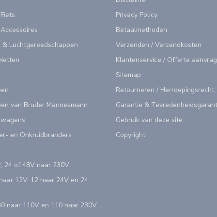
 Fiets
Privacy Policy
 Accessoires
Betaalmethoden
 & Luchtgereedschappen
Verzenden / Verzendkosten
Netten
Klantenservice / Offerte aanvra
Sitemap
pen
Retourneren / Herroepingsrecht
en van Bruder Mannesmann
Garantie & Tevredenheidsgarant
swagens
Gebruik van deze site
er- en Onkruidbranders
Copyright
, 24 of 48V naar 230V
aar 12V, 12 naar 24V en 24
0 naar 110V en 110 naar 230V