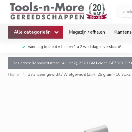
Alle categorieën
Magazijn / afhalen
Klantens
k!
Vandaag besteld = binnen 1 a 2 werkdagen verstuurd!
Ons adres: Rooseveltstraat 14 (unit 2), 2321 BM Leiden. BEZOEK OP 
Home
/
Balanceer gewicht / Wielgewicht (Zink) 25 gram - 10 stuks