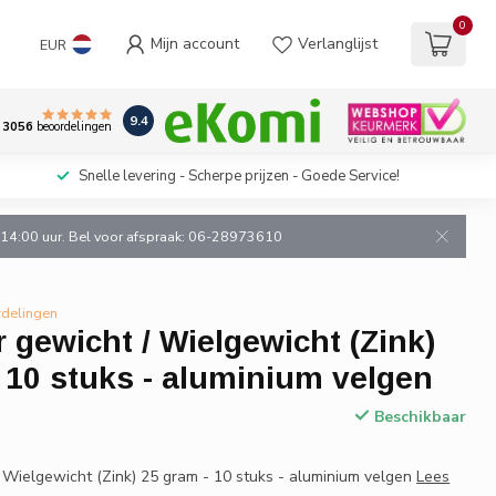
0
Mijn account
Verlanglijst
EUR
9.4
3056
beoordelingen
Snelle levering - Scherpe prijzen - Goede Service!
n 14:00 uur. Bel voor afspraak: 06-28973610
rdelingen
 gewicht / Wielgewicht (Zink)
 10 stuks - aluminium velgen
Beschikbaar
 Wielgewicht (Zink) 25 gram - 10 stuks - aluminium velgen
Lees