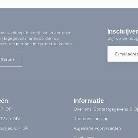
Inschrijve
f uw aankoop, bezoek dan zeker onze
Blijf op de ho
drijfsgegevens, antwoorden op
eren om met ons in contact te komen.
afhalen
eën
Informatie
OP=OP
Over ons, Contactgegevens & Op
 12 en 24V
Routebeschrijving
doosjes. OP=OP
Algemene voorwaarden
Disclaimer