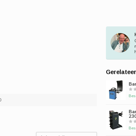
Gerelatee
Ba
Bes
0
Ba
23
Bes