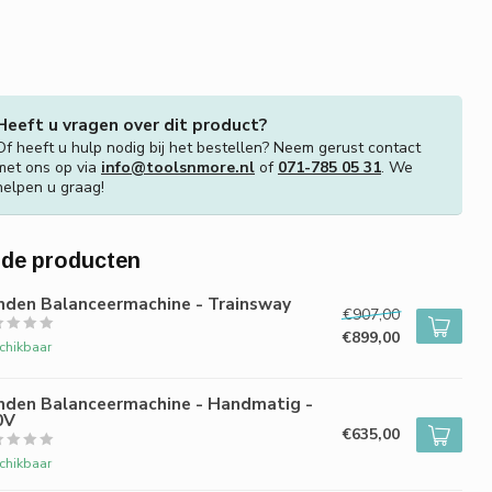
Heeft u vragen over dit product?
Of heeft u hulp nodig bij het bestellen? Neem gerust contact
met ons op via
info@toolsnmore.nl
of
071-785 05 31
. We
helpen u graag!
rde producten
nden Balanceermachine - Trainsway
€907,00
€899,00
chikbaar
nden Balanceermachine - Handmatig -
0V
€635,00
chikbaar