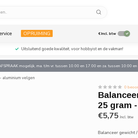
ervice
OPRUIMING
€
Incl. btw
Uitsluitend goede kwaliteit, voor hobbyist en de vakman!
AFSPRAAK mogelijk, ma. t/m vr. tussen 10.00 en 17.00 en za. tussen 10:00 e
 - aluminium velgen
0 beoo
Balanceer
25 gram -
€5,75
Incl. btw
Balanceer gewicht /