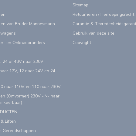
Sitemap
pen
Retourneren / Herroepingsrecht
en van Bruder Mannesmann
Garantie & Tevredenheidsgarant
swagens
Gebruik van deze site
er- en Onkruidbranders
Copyright
, 24 of 48V naar 230V
aar 12V, 12 naar 24V en 24
0 naar 110V en 110 naar 230V
en (Omvormer) 230V -IN- naar
Omkeerbaar)
ODUCTEN
 & Liften
e Gereedschappen