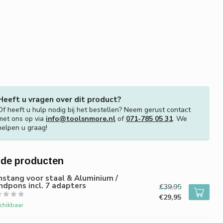
Heeft u vragen over dit product?
Of heeft u hulp nodig bij het bestellen? Neem gerust contact
met ons op via
info@toolsnmore.nl
of
071-785 05 31
. We
helpen u graag!
rde producten
stang voor staal & Aluminium /
dpons incl. 7 adapters
€39,95
€29,95
chikbaar