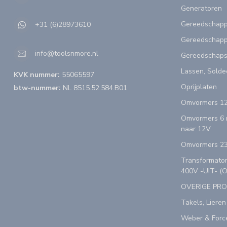
Generatoren
Gereedschap
+31 (6)28973610
Gereedschapp
info@toolsnmore.nl
Gereedschap
Lassen, Solde
KVK nummer:
55065597
Oprijplaten
btw-nummer:
NL 8515.52.584.B01
Omvormers 12
Omvormers 6 n
naar 12V
Omvormers 23
Transformator
400V -UIT- (
OVERIGE PR
Takels, Lieren
Weber & Forc