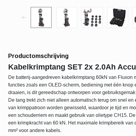
Productomschrijving
Kabelkrimptang SET 2x 2.0Ah Acc
De batterij-aangedreven kabelkrimptang 60kN van Fluxon 
functies zoals een OLED-scherm, bediening met één knop 
draaien, is dit gereedschap ontworpen voor gebruiksgemak i
De tang trekt zich niet alleen automatisch terug om snel en
van krimppatroon worden gewisseld, waardoor je tijd en moe
een schouderriem en maakt gebruik van olietype CH15. De
een krimpkracht van 60 kN. Het maximale krimpbereik van d
mm² voor andere kabels.