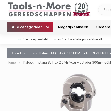
Alle categorieën
Magazijn / afhalen
Klantens
k!
Vandaag besteld = binnen 1 a 2 werkdagen verstuurd!
Ons adres: Rooseveltstraat 14 (unit 2), 2321 BM Leiden. BEZOEK OP 
Home
/
Kabelkrimptang SET 2x 2.0Ah Accu + oplader 300mm 60k