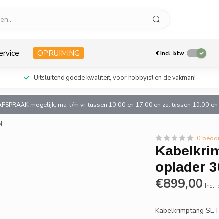
ervice
OPRUIMING
€
Incl. btw
Uitsluitend goede kwaliteit, voor hobbyist en de vakman!
AFSPRAAK mogelijk, ma. t/m vr. tussen 10.00 en 17.00 en za. tussen 10:00 e
N
0 beoo
Kabelkri
oplader 
€899,00
Incl.
Kabelkrimptang SE