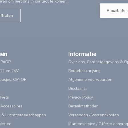
eren om met ons in contact te komen.
afhalen
eën
Informatie
OP=OP
Over ons, Contactgegevens & Op
 12 en 24V
Routebeschrijving
doosjes. OP=OP
Algemene voorwaarden
Disclaimer
 Fiets
Privacy Policy
 Accessoires
Betaalmethoden
 & Luchtgereedschappen
Verzenden / Verzendkosten
Netten
Klantenservice / Offerte aanvra