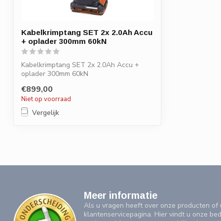
Kabelkrimptang SET 2x 2.0Ah Accu
+ oplader 300mm 60kN
Kabelkrimptang SET 2x 2.0Ah Accu +
oplader 300mm 60kN
€899,00
Niet op voorraad
Vergelijk
Meer informatie
Als u vragen heeft over onze producten o
klantenservicepagina. Hier vindt u onze be