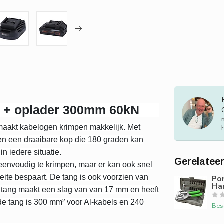
u + oplader 300mm 60kN
maakt kabelogen krimpen makkelijk. Met
en een draaibare kop die 180 graden kan
n iedere situatie.
Gerelatee
 eenvoudig te krimpen, maar er kan ook snel
ite bespaart. De tang is ook voorzien van
Pon
Han
 tang maakt een slag van van 17 mm en heeft
e tang is 300 mm² voor Al-kabels en 240
Bes