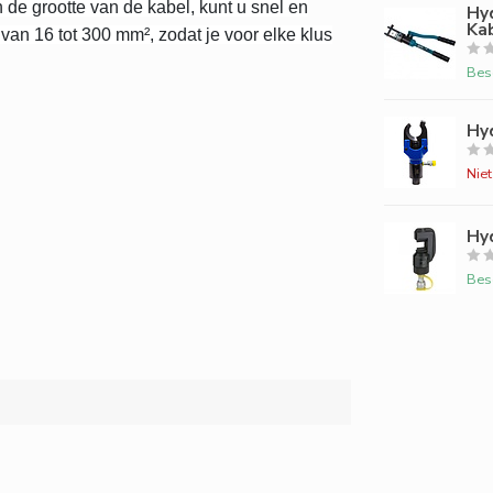
 de grootte van de kabel, kunt u snel en
Hy
Ka
van 16 tot 300 mm², zodat je voor elke klus
Bes
Hy
Nie
Hy
Bes