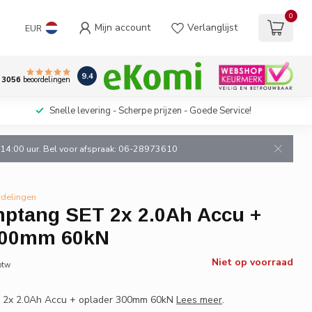
0
Mijn account
Verlanglijst
EUR
9.4
3056
beoordelingen
Snelle levering - Scherpe prijzen - Goede Service!
n 14:00 uur. Bel voor afspraak: 06-28973610
rdelingen
mptang SET 2x 2.0Ah Accu +
300mm 60kN
Niet op voorraad
 btw
T 2x 2.0Ah Accu + oplader 300mm 60kN
Lees meer
.