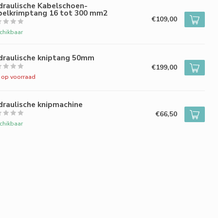
draulische Kabelschoen-
belkrimptang 16 tot 300 mm2
€109,00
chikbaar
draulische kniptang 50mm
€199,00
t op voorraad
draulische knipmachine
€66,50
chikbaar