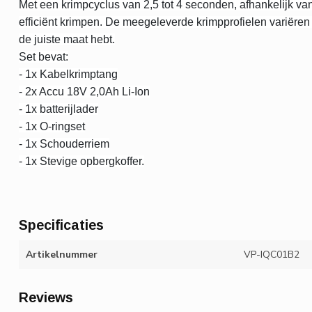
Met een krimpcyclus van 2,5 tot 4 seconden, afhankelijk van
efficiënt krimpen. De meegeleverde krimpprofielen variëren 
de juiste maat hebt.
Set bevat:
- 1x Kabelkrimptang
- 2x Accu 18V 2,0Ah Li-Ion
- 1x batterijlader
- 1x O-ringset
- 1x Schouderriem
- 1x Stevige opbergkoffer.
Specificaties
Artikelnummer
VP-IQC01B2
Reviews