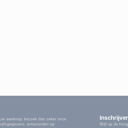
Inschrijve
f uw aankoop, bezoek dan zeker onze
Blijf op de ho
drijfsgegevens, antwoorden op