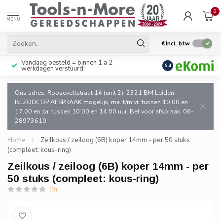
0
MENU
€
Incl. btw
Vandaag besteld = binnen 1 a 2
Uitsluitend goede k
9.4
werkdagen verstuurd!
en de vakman!
Ons adres: Rooseveltstraat 14 (unit 2), 2321 BM Leiden.
BEZOEK OP AFSPRAAK mogelijk, ma. t/m vr. tussen 10.00 en
17.00 en za. tussen 10:00 en 14:00 uur. Bel voor afspraak: 06-
28973610
Home
/
Zeilkous / zeiloog (6B) koper 14mm - per 50 stuks
(compleet: kous-ring)
Zeilkous / zeiloog (6B) koper 14mm - per
50 stuks (compleet: kous-ring)
(0)