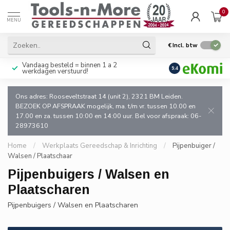
0
MENU
€
Incl. btw
Vandaag besteld = binnen 1 a 2
Uitsluitend goede k
9.4
werkdagen verstuurd!
en de vakman!
Ons adres: Rooseveltstraat 14 (unit 2), 2321 BM Leiden.
BEZOEK OP AFSPRAAK mogelijk, ma. t/m vr. tussen 10.00 en
17.00 en za. tussen 10:00 en 14:00 uur. Bel voor afspraak: 06-
28973610
Home
/
Werkplaats Gereedschap & Inrichting
/
Pijpenbuiger /
Walsen / Plaatschaar
Pijpenbuigers / Walsen en
Plaatscharen
Pijpenbuigers / Walsen en Plaatscharen