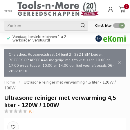
0
MENU
€
Incl. btw
Vandaag besteld = binnen 1 a 2
Uitsluitend goede k
9.4
werkdagen verstuurd!
en de vakman!
Ons adres: Rooseveltstraat 14 (unit 2), 2321 BM Leiden.
BEZOEK OP AFSPRAAK mogelijk, ma. t/m vr. tussen 10.00 en
17.00 en za. tussen 10:00 en 14:00 uur. Bel voor afspraak: 06-
28973610
Home
/
Ultrasone reiniger met verwarming 4,5 liter - 120W /
100W
Ultrasone reiniger met verwarming 4,5
liter - 120W / 100W
(0)