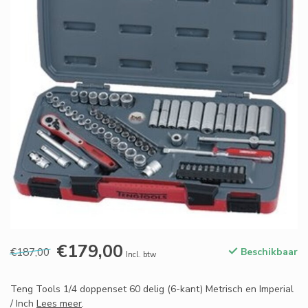
€179,00
€187,00
Beschikbaar
Incl. btw
Teng Tools 1/4 doppenset 60 delig (6-kant) Metrisch en Imperial
/ Inch
Lees meer
.