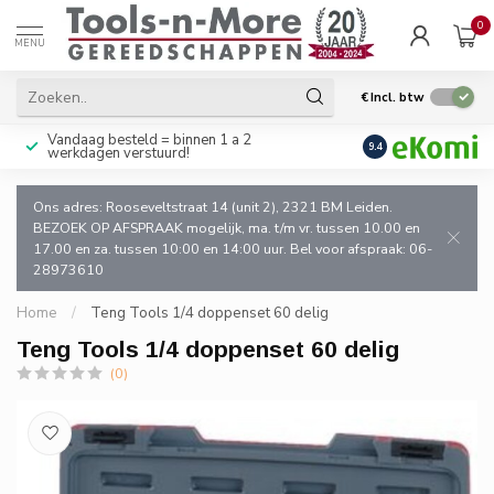
0
MENU
€
Incl. btw
Vandaag besteld = binnen 1 a 2
Uitsluitend goede k
9.4
werkdagen verstuurd!
en de vakman!
Ons adres: Rooseveltstraat 14 (unit 2), 2321 BM Leiden.
BEZOEK OP AFSPRAAK mogelijk, ma. t/m vr. tussen 10.00 en
17.00 en za. tussen 10:00 en 14:00 uur. Bel voor afspraak: 06-
28973610
Home
/
Teng Tools 1/4 doppenset 60 delig
Teng Tools 1/4 doppenset 60 delig
(0)