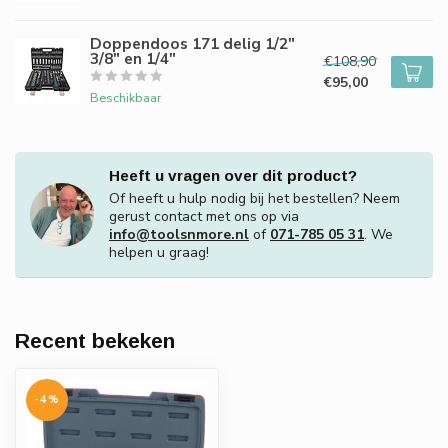
Doppendoos 171 delig 1/2"
3/8" en 1/4"
€108,90
€95,00
Beschikbaar
Heeft u vragen over dit product?
Of heeft u hulp nodig bij het bestellen? Neem
gerust contact met ons op via
info@toolsnmore.nl
of
071-785 05 31
. We
helpen u graag!
Recent bekeken
-4%