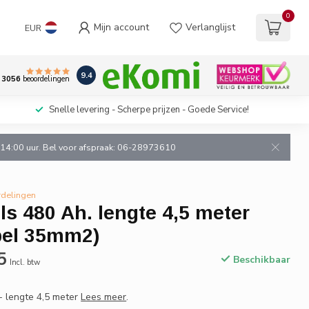
0
Mijn account
Verlanglijst
EUR
9.4
3056
beoordelingen
Snelle levering - Scherpe prijzen - Goede Service!
n 14:00 uur. Bel voor afspraak: 06-28973610
rdelingen
ls 480 Ah. lengte 4,5 meter
bel 35mm2)
5
Beschikbaar
Incl. btw
- lengte 4,5 meter
Lees meer
.