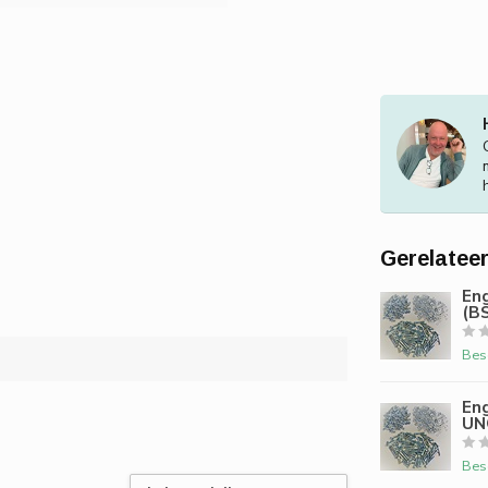
Gerelatee
Eng
(B
Bes
Eng
UN
Bes