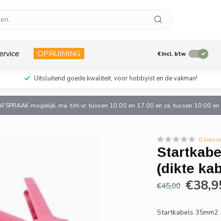
ervice
OPRUIMING
€
Incl. btw
Uitsluitend goede kwaliteit, voor hobbyist en de vakman!
AFSPRAAK mogelijk, ma. t/m vr. tussen 10.00 en 17.00 en za. tussen 10:00 e
0 beoo
Startkabe
(dikte ka
€38,9
€45,00
Startkabels 35mm2 