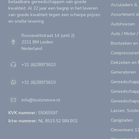
betaalbare gereedschappen van goede
Acculaders 6,
kwaliteit. Al 22 jaar een begrip in het leveren
Assortiment 
van goede kwaliteit tegen een scherpe prijzen
en snelle levering.
Autohoezen
Auto / Motor /
Rooseveltstraat 14 (unit 2)
2321 BM Leiden
Bootzeilen en
Nederland
Compressoren
Dekzeilen en 
+31 (6)28973610
Generatoren
Gereedschap
+31 (6)28973610
Gereedschapp
info@toolsnmore.nl
Gereedschap
Lassen, Solde
KVK nummer:
55065597
Oprijplaten
btw-nummer:
NL 8515.52.584.B01
Omvormers 12