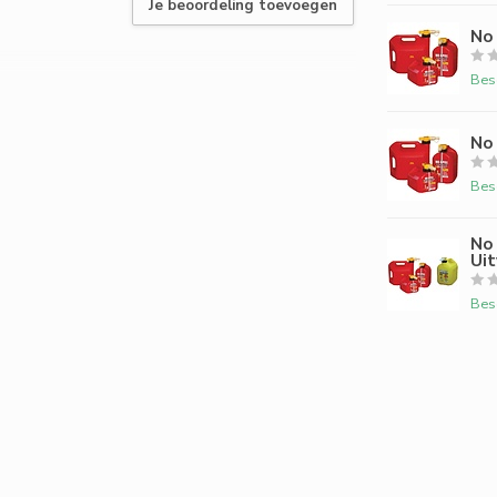
Je beoordeling toevoegen
No 
Bes
No 
Bes
No 
Uit
Bes