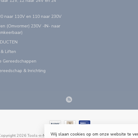
aar 12V, 12 naar 24V en 24
0 naar 110V en 110 naar 230V
en (Omvormer) 230V -IN- naar
Omkeerbaar)
ODUCTEN
 & Liften
e Gereedschappen
reedschap & Inrichting
Wij slaan cookies op om onze website te ve
opyright 2026 Tools-n-More Gereedschappen - Powered by
webshop-servic