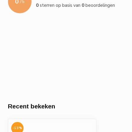
0
/
5
0
sterren op basis van
0
beoordelingen
Recent bekeken
-13%