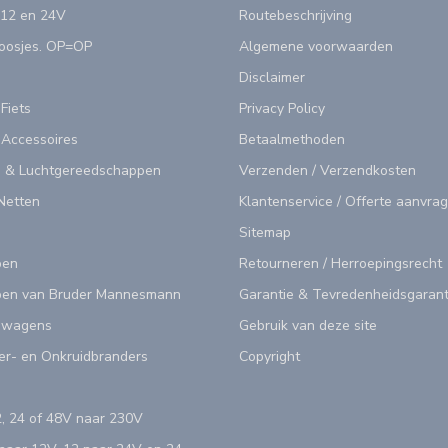
 12 en 24V
Routebeschrijving
doosjes. OP=OP
Algemene voorwaarden
Disclaimer
 Fiets
Privacy Policy
 Accessoires
Betaalmethoden
 & Luchtgereedschappen
Verzenden / Verzendkosten
Netten
Klantenservice / Offerte aanvra
Sitemap
pen
Retourneren / Herroepingsrecht
en van Bruder Mannesmann
Garantie & Tevredenheidsgarant
swagens
Gebruik van deze site
er- en Onkruidbranders
Copyright
, 24 of 48V naar 230V