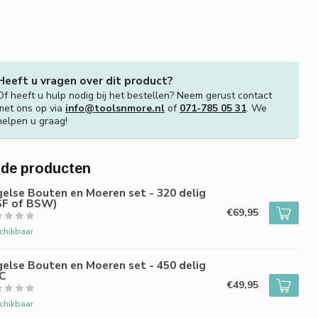
Heeft u vragen over dit product?
Of heeft u hulp nodig bij het bestellen? Neem gerust contact
met ons op via
info@toolsnmore.nl
of
071-785 05 31
. We
helpen u graag!
rde producten
else Bouten en Moeren set - 320 delig
SF of BSW)
€69,95
chikbaar
else Bouten en Moeren set - 450 delig
C
€49,95
chikbaar