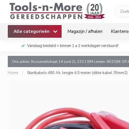
Alle categorieën
Magazijn / afhalen
Klantens
k!
Vandaag besteld = binnen 1 a 2 werkdagen verstuurd!
Ons adres: Rooseveltstraat 14 (unit 2), 2321 BM Leiden. BEZOEK OP 
Home
/
Startkabels 480 Ah. lengte 4,5 meter (dikte kabel 35mm2)