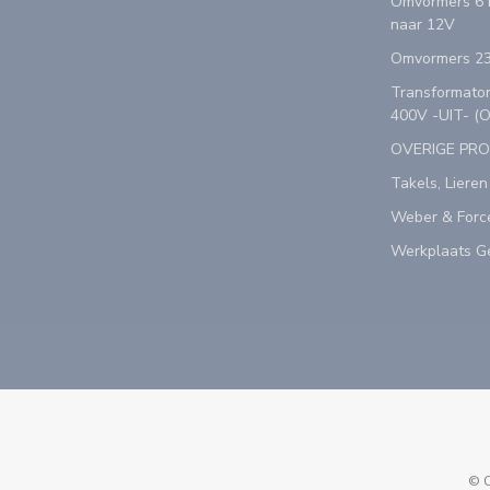
Omvormers 6 n
naar 12V
Omvormers 23
Transformator
400V -UIT- (
OVERIGE PR
Takels, Lieren
Weber & Forc
Werkplaats Ge
© C