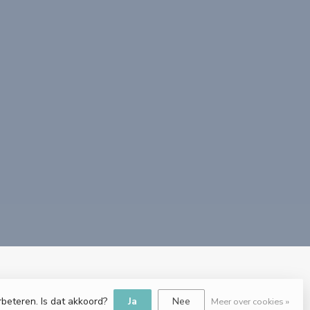
rbeteren. Is dat akkoord?
Ja
Nee
Meer over cookies »
e.nl