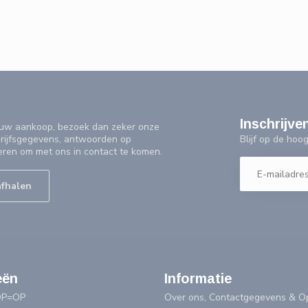
Inschrijve
f uw aankoop, bezoek dan zeker onze
Blijf op de ho
drijfsgegevens, antwoorden op
eren om met ons in contact te komen.
afhalen
eën
Informatie
OP=OP
Over ons, Contactgegevens & Op