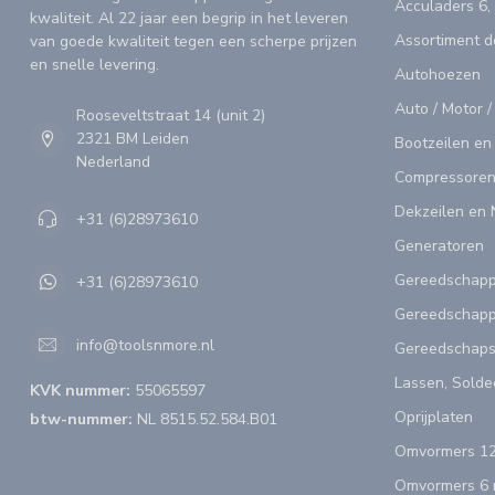
Acculaders 6,
kwaliteit. Al 22 jaar een begrip in het leveren
Assortiment 
van goede kwaliteit tegen een scherpe prijzen
en snelle levering.
Autohoezen
Auto / Motor /
Rooseveltstraat 14 (unit 2)
2321 BM Leiden
Bootzeilen en
Nederland
Compressoren
Dekzeilen en 
+31 (6)28973610
Generatoren
Gereedschap
+31 (6)28973610
Gereedschapp
info@toolsnmore.nl
Gereedschap
Lassen, Solde
KVK nummer:
55065597
Oprijplaten
btw-nummer:
NL 8515.52.584.B01
Omvormers 12
Omvormers 6 n