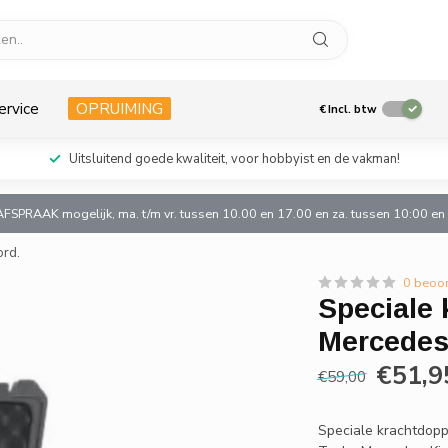
ervice
OPRUIMING
€
Incl. btw
Uitsluitend goede kwaliteit, voor hobbyist en de vakman!
AFSPRAAK mogelijk, ma. t/m vr. tussen 10.00 en 17.00 en za. tussen 10:00 e
ord.
0 beoo
Speciale 
Mercedes,
€51,9
€59,00
Speciale krachtdopp