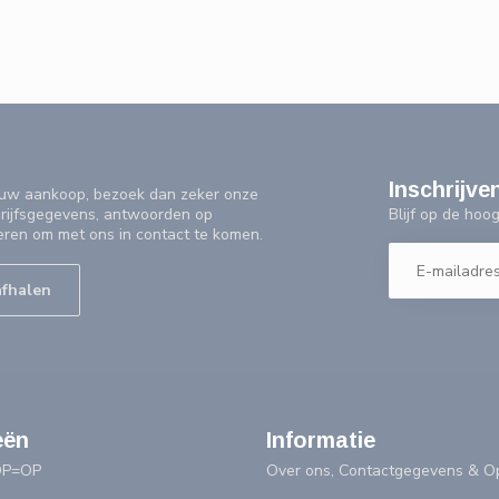
Inschrijve
f uw aankoop, bezoek dan zeker onze
Blijf op de ho
drijfsgegevens, antwoorden op
eren om met ons in contact te komen.
afhalen
eën
Informatie
OP=OP
Over ons, Contactgegevens & Op