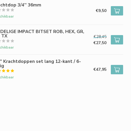
achtdop 3/4'' 36mm
€9,50
chikbaar
-DELIGE IMPACT BITSET ROB, HEX, GR,
, TX
€28,45
€27,50
chikbaar
'' Krachtdoppen set lang 12-kant / 6-
ig
€47,95
chikbaar