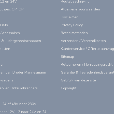
 12 en 24V
Routebeschrijving
doosjes. OP=OP
Algemene voorwaarden
Disclaimer
 Fiets
Privacy Policy
 Accessoires
Betaalmethoden
 & Luchtgereedschappen
Verzenden / Verzendkosten
Netten
Klantenservice / Offerte aanvra
Sitemap
pen
Retourneren / Herroepingsrecht
en van Bruder Mannesmann
Garantie & Tevredenheidsgarant
swagens
Gebruik van deze site
er- en Onkruidbranders
Copyright
, 24 of 48V naar 230V
aar 12V, 12 naar 24V en 24