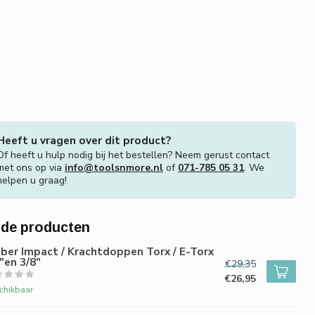
Heeft u vragen over dit product?
Of heeft u hulp nodig bij het bestellen? Neem gerust contact
met ons op via
info@toolsnmore.nl
of
071-785 05 31
. We
helpen u graag!
rde producten
er Impact / Krachtdoppen Torx / E-Torx
"en 3/8"
€29,35
€26,95
chikbaar