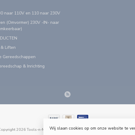
0 naar 110V en 110 naar 230V
en (Omvormer) 230V -IN- naar
Omkeerbaar)
ODUCTEN
 & Liften
e Gereedschappen
reedschap & Inrichting
Wij slaan cookies op om onze website te ve
opyright 2026 Tools-n-More Gereedschappen - Powered by
webshop-servic