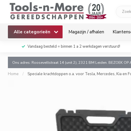
Alle categorieën
Magazijn / afhalen
Klantens
k!
Vandaag besteld = binnen 1 a 2 werkdagen verstuurd!
Ons adres: Rooseveltstraat 14 (unit 2), 2321 BM Leiden. BEZOEK OP 
Home
/
Speciale krachtdoppen o.a. voor Tesla, Mercedes, Kia en F