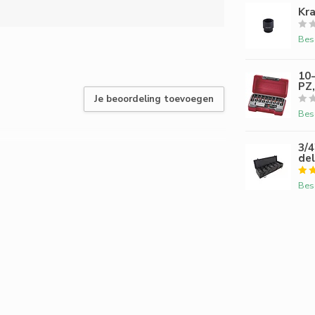
Kr
Bes
10
PZ
Je beoordeling toevoegen
Bes
3/4
del
Bes