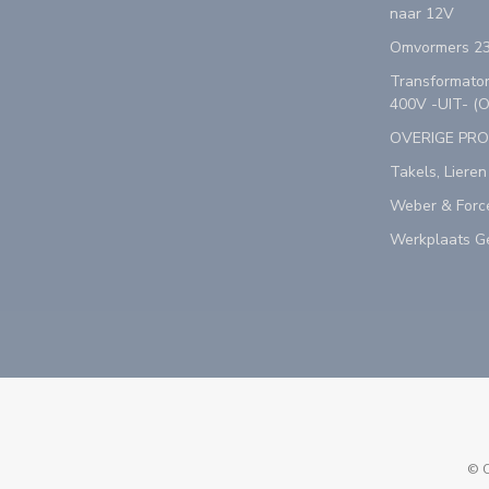
naar 12V
Omvormers 23
Transformator
400V -UIT- (
OVERIGE PR
Takels, Lieren
Weber & Forc
Werkplaats Ge
© C