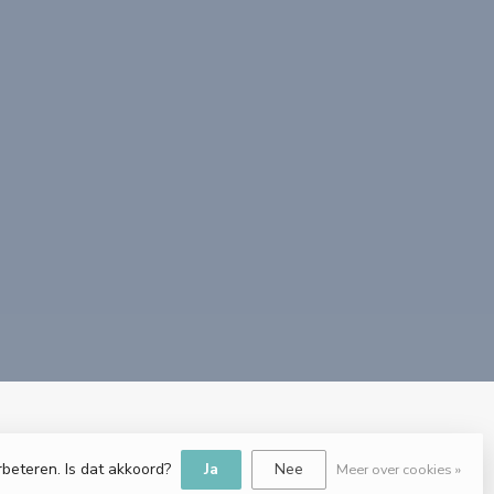
rbeteren. Is dat akkoord?
Ja
Nee
Meer over cookies »
e.nl