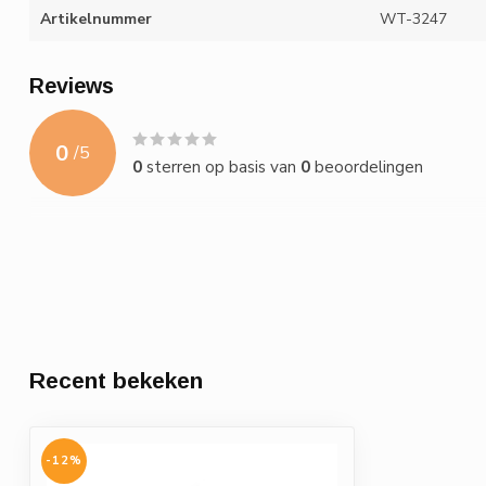
Artikelnummer
WT-3247
Reviews
0
/
5
0
sterren op basis van
0
beoordelingen
Recent bekeken
-12%