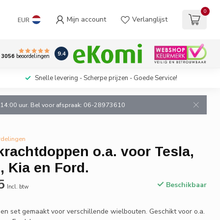
0
Mijn account
Verlanglijst
EUR
9.4
3056
beoordelingen
Snelle levering - Scherpe prijzen - Goede Service!
n 14:00 uur. Bel voor afspraak: 06-28973610
rdelingen
krachtdoppen o.a. voor Tesla,
 Kia en Ford.
5
Beschikbaar
Incl. btw
en set gemaakt voor verschillende wielbouten. Geschikt voor o.a.