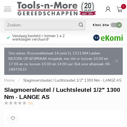
0
MENU
€
Incl. btw
Vandaag besteld = binnen 1 a 2
Uitsluitend goede k
9.4
werkdagen verstuurd!
en de vakman!
Ons adres: Rooseveltstraat 14 (unit 2), 2321 BM Leiden.
BEZOEK OP AFSPRAAK mogelijk, ma. t/m vr. tussen 10.00 en
17.00 en za. tussen 10:00 en 14:00 uur. Bel voor afspraak: 06-
28973610
Home
/
Slagmoersleutel / Luchtsleutel 1/2" 1300 Nm - LANGE AS
Slagmoersleutel / Luchtsleutel 1/2" 1300
Nm - LANGE AS
(0)