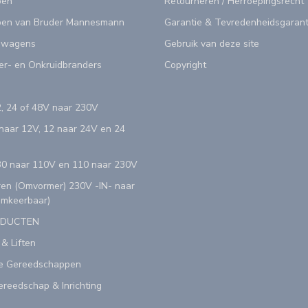
pen
Retourneren / Herroepingsrecht
en van Bruder Mannesmann
Garantie & Tevredenheidsgarant
swagens
Gebruik van deze site
er- en Onkruidbranders
Copyright
, 24 of 48V naar 230V
aar 12V, 12 naar 24V en 24
0 naar 110V en 110 naar 230V
en (Omvormer) 230V -IN- naar
Omkeerbaar)
ODUCTEN
 & Liften
e Gereedschappen
reedschap & Inrichting