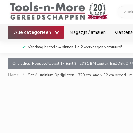
Alle categorieën
Magazijn / afhalen
Klantens
k!
Vandaag besteld = binnen 1 a 2 werkdagen verstuurd!
Ons adres: Rooseveltstraat 14 (unit 2), 2321 BM Leiden. BEZOEK OP 
Home
/
Set Aluminium Oprijplaten - 320 cm lang x 32 cm breed - m