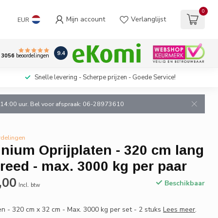
0
Mijn account
Verlanglijst
EUR
9.4
3056
beoordelingen
Snelle levering - Scherpe prijzen - Goede Service!
n 14:00 uur. Bel voor afspraak: 06-28973610
rdelingen
nium Oprijplaten - 320 cm lang
reed - max. 3000 kg per paar
,00
Beschikbaar
Incl. btw
en - 320 cm x 32 cm - Max. 3000 kg per set - 2 stuks
Lees meer
.