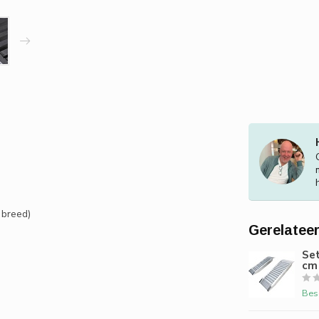
 breed)
Gerelatee
Set
cm 
Bes