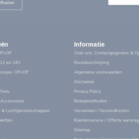
afhalen
eën
Informatie
OP=OP
Over ons, Contactgegevens & Op
 12 en 24V
Routebeschrijving
doosjes. OP=OP
Algemene voorwaarden
Disclaimer
 Fiets
Privacy Policy
 Accessoires
Betaalmethoden
 & Luchtgereedschappen
Verzenden / Verzendkosten
Netten
Klantenservice / Offerte aanvra
Sitemap