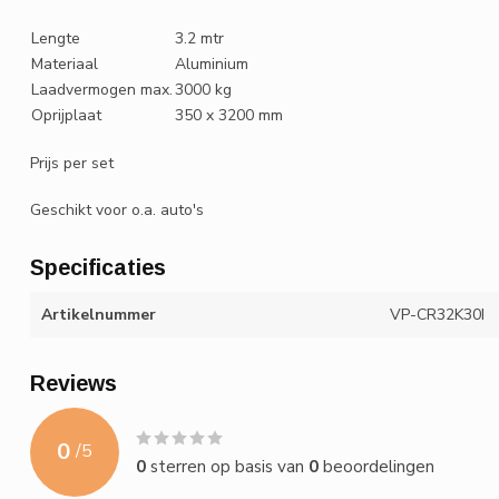
Lengte
3.2 mtr
Materiaal
Aluminium
Laadvermogen max.
3000 kg
Oprijplaat
350 x 3200 mm
Prijs per set
Geschikt voor o.a. auto's
Specificaties
Artikelnummer
VP-CR32K30I
Reviews
0
/
5
0
sterren op basis van
0
beoordelingen