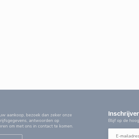
Inschrijve
f uw aankoop, bezoek dan zeker onze
Blijf op de ho
drijfsgegevens, antwoorden op
eren om met ons in contact te komen.