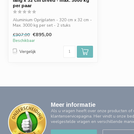
lang x 32 cm breed - max. 3000 kg
per paar
Aluminium Oprijplaten - 320 cm x 32 cm -
Max. 3000 kg per set - 2 stuks
€895,00
€907,00
Beschikbaar
Vergelijk
Meer informatie
Als u vragen heeft over onze producten o
klantenservicepagina. Hier vindt u onze be
veelgestelde vragen en verschillende mani