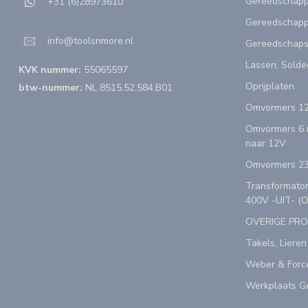
Gereedschap
+31 (6)28973610
Gereedschapp
info@toolsnmore.nl
Gereedschap
Lassen, Solde
KVK nummer:
55065597
Oprijplaten
btw-nummer:
NL 8515.52.584.B01
Omvormers 12
Omvormers 6 n
naar 12V
Omvormers 23
Transformator
400V -UIT- (
OVERIGE PR
Takels, Lieren
Weber & Forc
Werkplaats Ge