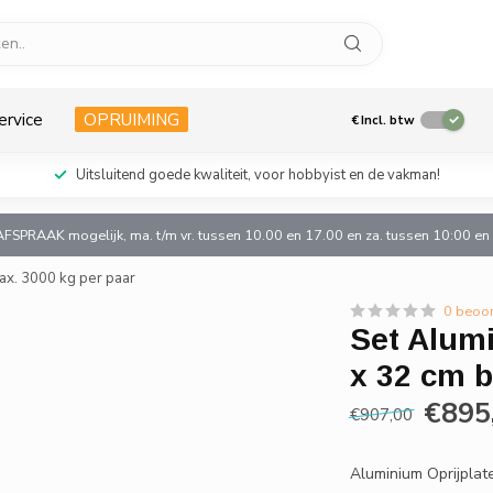
ervice
OPRUIMING
€
Incl. btw
Uitsluitend goede kwaliteit, voor hobbyist en de vakman!
AFSPRAAK mogelijk, ma. t/m vr. tussen 10.00 en 17.00 en za. tussen 10:00 e
ax. 3000 kg per paar
0 beoo
Set Alumi
x 32 cm b
€895
€907,00
Aluminium Oprijplat