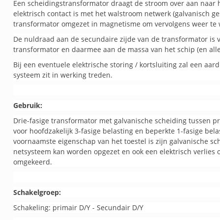
Een scheidingstransformator draagt de stroom over aan naar h
elektrisch contact is met het walstroom netwerk (galvanisch ges
transformator omgezet in magnetisme om vervolgens weer te w
De nuldraad aan de secundaire zijde van de transformator is
transformator en daarmee aan de massa van het schip (en alle
Bij een eventuele elektrische storing / kortsluiting zal een aa
systeem zit in werking treden.
Gebruik:
Drie-fasige transformator met galvanische scheiding tussen pr
voor hoofdzakelijk 3-fasige belasting en beperkte 1-fasige be
voornaamste eigenschap van het toestel is zijn galvanische s
netsysteem kan worden opgezet en ook een elektrisch verlies o
omgekeerd.
Schakelgroep:
Schakeling: primair D/Y - Secundair D/Y