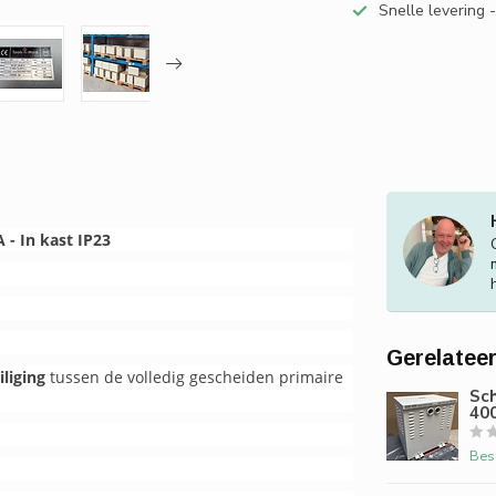
Snelle levering 
 - In kast IP23
Gerelatee
iliging
tussen de volledig gescheiden primaire
Sc
400
Bes