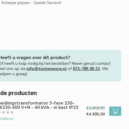
- Scherpe prijzen - Goede Service!
Heeft u vragen over dit product?
Of heeft u hulp nodig bij het bestellen? Neem gerust contact
met ons op via
info@toolsnmore.nl
of
071-785 05 31
. We
helpen u graag!
rde producten
heidingstransformator 3-fase 230-
/230-400 V+N - 40 kVA - in kast IP23
€5.959,00
€4.995,00
chikbaar