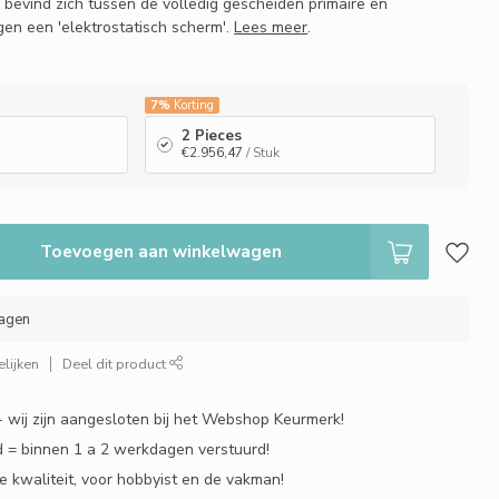
g bevind zich tussen de volledig gescheiden primaire en
gen een 'elektrostatisch scherm'.
Lees meer
.
7%
Korting
2 Pieces
€2.956,47
/ Stuk
Toevoegen aan winkelwagen
dagen
lijken
Deel dit product
 - wij zijn aangesloten bij het Webshop Keurmerk!
 = binnen 1 a 2 werkdagen verstuurd!
e kwaliteit, voor hobbyist en de vakman!