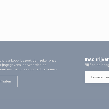
Inschrijve
f uw aankoop, bezoek dan zeker onze
Blijf op de ho
drijfsgegevens, antwoorden op
eren om met ons in contact te komen.
afhalen