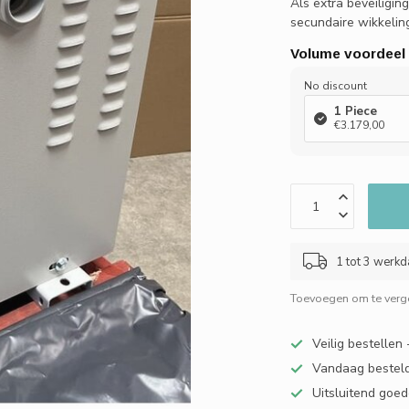
Als extra beveiligin
secundaire wikkelin
Volume voordeel
No discount
1 Piece
€3.179,00
1 tot 3 werk
Toevoegen om te verge
Veilig bestellen
Vandaag besteld
Uitsluitend goed