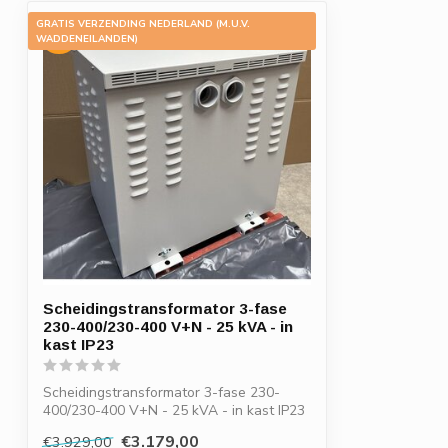
GRATIS VERZENDING NEDERLAND (M.U.V.
-19%
WADDENEILANDEN)
Scheidingstransformator 3-fase
230-400/230-400 V+N - 25 kVA - in
kast IP23
Scheidingstransformator 3-fase 230-
400/230-400 V+N - 25 kVA - in kast IP23
Als...
€3.179,00
€3.929,00