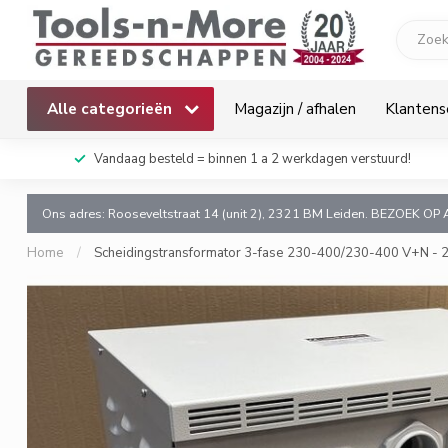
Alle categorieën
Magazijn / afhalen
Klantens
k!
Vandaag besteld = binnen 1 a 2 werkdagen verstuurd!
Ons adres: Rooseveltstraat 14 (unit 2), 2321 BM Leiden. BEZOEK OP 
Home
/
Scheidingstransformator 3-fase 230-400/230-400 V+N - 25