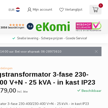
0
Mijn account
Verlanglijst
EUR
9.4
3056
beoordelingen
Snelle levering - Scherpe prijzen - Goede Service!
n 14:00 uur. Bel voor afspraak: 06-28973610
rdelingen
stransformator 3-fase 230-
00 V+N - 25 kVA - in kast IP23
179,00
Beschikbaar
Incl. btw
ator 3-fase 230-400/230-400 V+N - 25 kVA - in kast IP23