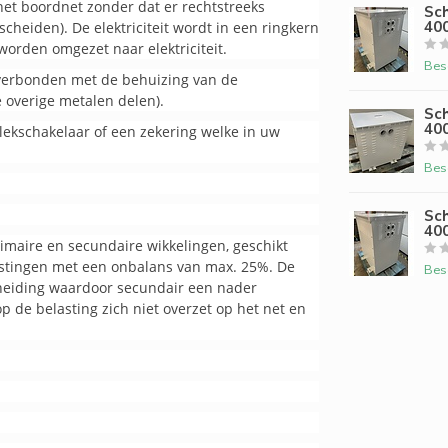
et boordnet zonder dat er rechtstreeks
Sc
400
cheiden). De elektriciteit wordt in een ringkern
orden omgezet naar elektriciteit.
Bes
 verbonden met de behuizing van de
 overige metalen delen).
Sc
400
rdlekschakelaar of een zekering welke in uw
Bes
Sc
400
imaire en secundaire wikkelingen, geschikt
lastingen met een onbalans van max. 25%. De
Bes
cheiding waardoor secundair een nader
p de belasting zich niet overzet op het net en