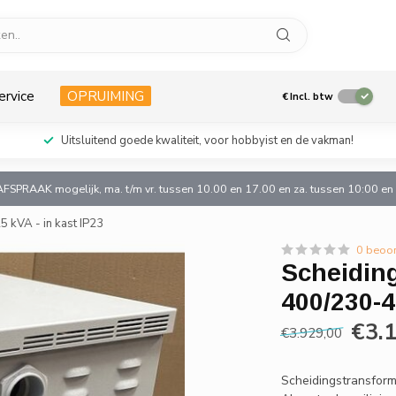
ervice
OPRUIMING
€
Incl. btw
Uitsluitend goede kwaliteit, voor hobbyist en de vakman!
AFSPRAAK mogelijk, ma. t/m vr. tussen 10.00 en 17.00 en za. tussen 10:00 e
 kVA - in kast IP23
0 beoo
Scheiding
400/230-4
€3.
€3.929,00
Scheidingstransform