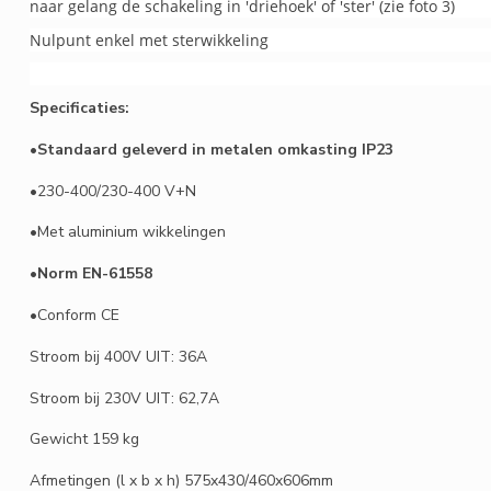
naar gelang de schakeling in 'driehoek' of 'ster' (zie foto 3)
Nulpunt enkel met sterwikkeling
Specificaties:
•
Standaard geleverd in metalen omkasting IP23
•230-400/230-400 V+N
•Met aluminium wikkelingen
•
Norm EN-61558
•Conform CE
Stroom bij 400V UIT: 36A
Stroom bij 230V UIT: 62,7A
Gewicht 159 kg
Afmetingen (l x b x h) 575x430/460x606mm