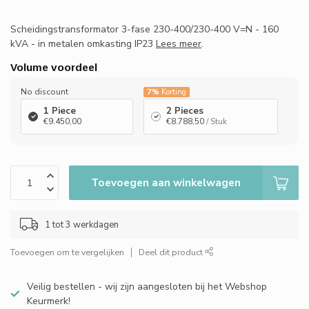
Scheidingstransformator 3-fase 230-400/230-400 V=N - 160
kVA - in metalen omkasting IP23
Lees meer
.
Volume voordeel
No discount
7%
Korting
1 Piece
2 Pieces
€9.450,00
€8.788,50
/ Stuk
Toevoegen aan winkelwagen
1 tot 3 werkdagen
Toevoegen om te vergelijken
Deel dit product
Veilig bestellen - wij zijn aangesloten bij het Webshop
Keurmerk!