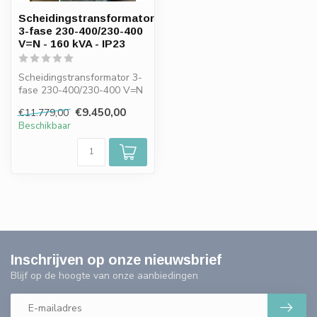
Scheidingstransformator
3-fase 230-400/230-400
V=N - 160 kVA - IP23
Scheidingstransformator 3-
fase 230-400/230-400 V=N
- 160 kVA - in metalen
€9.450,00
€11.779,00
omkast...
Beschikbaar
Inschrijven op onze nieuwsbrief
Blijf op de hoogte van onze aanbiedingen