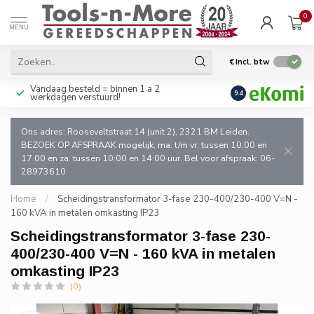
0
MENU
€
Incl. btw
Vandaag besteld = binnen 1 a 2
Uitsluitend goede k
9.4
werkdagen verstuurd!
en de vakman!
Ons adres: Rooseveltstraat 14 (unit 2), 2321 BM Leiden.
BEZOEK OP AFSPRAAK mogelijk, ma. t/m vr. tussen 10.00 en
17.00 en za. tussen 10:00 en 14:00 uur. Bel voor afspraak: 06-
28973610
Home
/
Scheidingstransformator 3-fase 230-400/230-400 V=N -
160 kVA in metalen omkasting IP23
Scheidingstransformator 3-fase 230-
400/230-400 V=N - 160 kVA in metalen
omkasting IP23
(0)