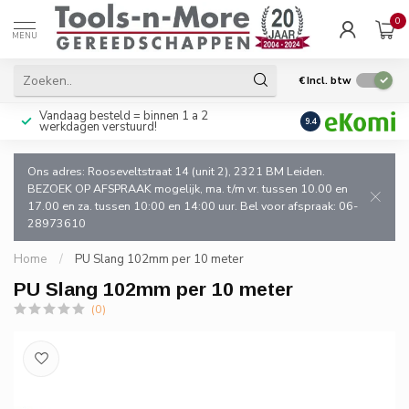
0
MENU
€
Incl. btw
Vandaag besteld = binnen 1 a 2
Uitsluitend goede k
9.4
werkdagen verstuurd!
en de vakman!
Ons adres: Rooseveltstraat 14 (unit 2), 2321 BM Leiden.
BEZOEK OP AFSPRAAK mogelijk, ma. t/m vr. tussen 10.00 en
17.00 en za. tussen 10:00 en 14:00 uur. Bel voor afspraak: 06-
28973610
Home
/
PU Slang 102mm per 10 meter
PU Slang 102mm per 10 meter
(0)