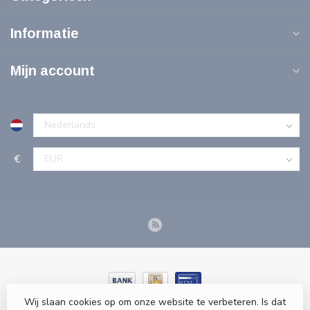
Informatie
Mijn account
€
Wij slaan cookies op om onze website te verbeteren. Is dat
© Copyright 2026 Tools-n-More Gereedschappen - Powered by