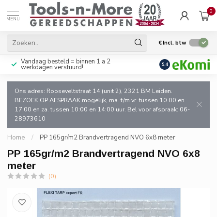
0
MENU
€
Incl. btw
Vandaag besteld = binnen 1 a 2
Uitsluitend goede k
9.4
werkdagen verstuurd!
en de vakman!
Ons adres: Rooseveltstraat 14 (unit 2), 2321 BM Leiden.
BEZOEK OP AFSPRAAK mogelijk, ma. t/m vr. tussen 10.00 en
17.00 en za. tussen 10:00 en 14:00 uur. Bel voor afspraak: 06-
28973610
Home
/
PP 165gr/m2 Brandvertragend NVO 6x8 meter
PP 165gr/m2 Brandvertragend NVO 6x8
meter
(0)