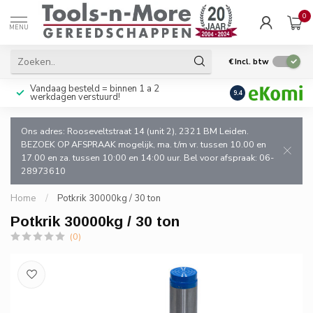
0
MENU
€
Incl. btw
Vandaag besteld = binnen 1 a 2
Uitsluitend goede k
9.4
werkdagen verstuurd!
en de vakman!
Ons adres: Rooseveltstraat 14 (unit 2), 2321 BM Leiden.
BEZOEK OP AFSPRAAK mogelijk, ma. t/m vr. tussen 10.00 en
17.00 en za. tussen 10:00 en 14:00 uur. Bel voor afspraak: 06-
28973610
Home
/
Potkrik 30000kg / 30 ton
Potkrik 30000kg / 30 ton
(0)