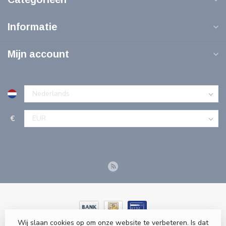
Informatie
Mijn account
€
Wij slaan cookies op om onze website te verbeteren. Is dat
© Copyright 2026 Tools-n-More Gereedschappen - Powered by