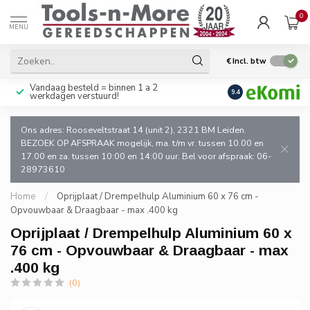
0
MENU
€
Incl. btw
Vandaag besteld = binnen 1 a 2
Uitsluitend goede k
9.4
werkdagen verstuurd!
en de vakman!
Ons adres: Rooseveltstraat 14 (unit 2), 2321 BM Leiden.
BEZOEK OP AFSPRAAK mogelijk, ma. t/m vr. tussen 10.00 en
17.00 en za. tussen 10:00 en 14:00 uur. Bel voor afspraak: 06-
28973610
Home
/
Oprijplaat / Drempelhulp Aluminium 60 x 76 cm -
Opvouwbaar & Draagbaar - max .400 kg
Oprijplaat / Drempelhulp Aluminium 60 x
76 cm - Opvouwbaar & Draagbaar - max
.400 kg
(0)