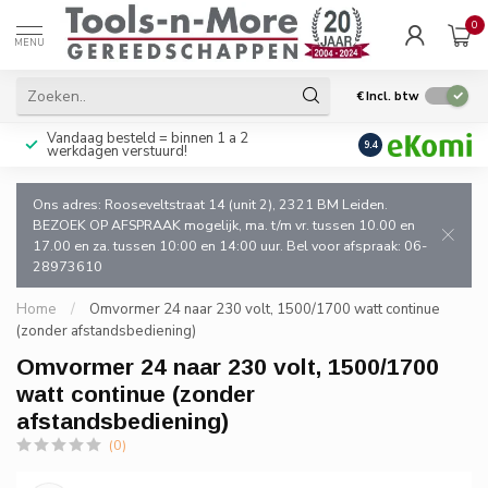
0
MENU
€
Incl. btw
Vandaag besteld = binnen 1 a 2
Uitsluitend goede k
9.4
werkdagen verstuurd!
en de vakman!
Ons adres: Rooseveltstraat 14 (unit 2), 2321 BM Leiden.
BEZOEK OP AFSPRAAK mogelijk, ma. t/m vr. tussen 10.00 en
17.00 en za. tussen 10:00 en 14:00 uur. Bel voor afspraak: 06-
28973610
Home
/
Omvormer 24 naar 230 volt, 1500/1700 watt continue
(zonder afstandsbediening)
Omvormer 24 naar 230 volt, 1500/1700
watt continue (zonder
afstandsbediening)
(0)