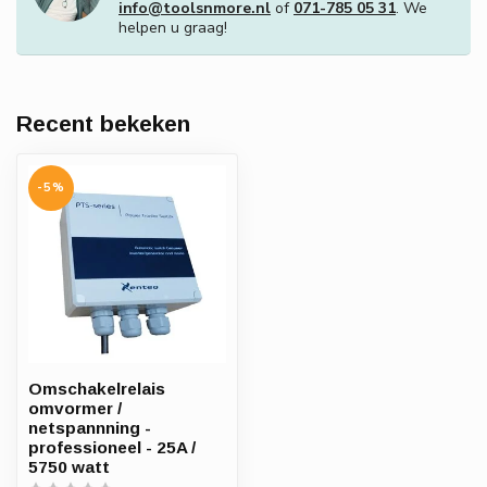
info@toolsnmore.nl
of
071-785 05 31
. We
helpen u graag!
Recent bekeken
-5%
Omschakelrelais
omvormer /
netspannning -
professioneel - 25A /
5750 watt