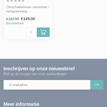
Omschakelrelais omvormer /
netspannning -
professioneel - 25A / 5750
€149,00
€157,00
watt
Beschikbaar
Inschrijven op onze nieuwsbrief
Blijf op de hoogte van onze aanbiedingen
Meer informatie