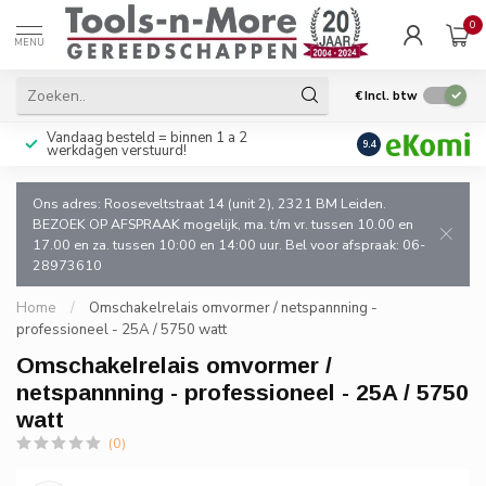
0
MENU
€
Incl. btw
Vandaag besteld = binnen 1 a 2
Uitsluitend goede k
9.4
werkdagen verstuurd!
en de vakman!
Ons adres: Rooseveltstraat 14 (unit 2), 2321 BM Leiden.
BEZOEK OP AFSPRAAK mogelijk, ma. t/m vr. tussen 10.00 en
17.00 en za. tussen 10:00 en 14:00 uur. Bel voor afspraak: 06-
28973610
Home
/
Omschakelrelais omvormer / netspannning -
professioneel - 25A / 5750 watt
Omschakelrelais omvormer /
netspannning - professioneel - 25A / 5750
watt
(0)