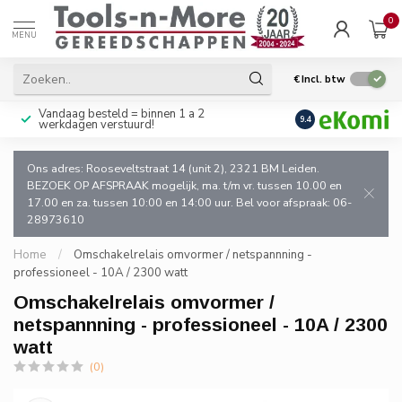
0
MENU
€
Incl. btw
Vandaag besteld = binnen 1 a 2
Uitsluitend goede k
9.4
werkdagen verstuurd!
en de vakman!
Ons adres: Rooseveltstraat 14 (unit 2), 2321 BM Leiden.
BEZOEK OP AFSPRAAK mogelijk, ma. t/m vr. tussen 10.00 en
17.00 en za. tussen 10:00 en 14:00 uur. Bel voor afspraak: 06-
28973610
Home
/
Omschakelrelais omvormer / netspannning -
professioneel - 10A / 2300 watt
Omschakelrelais omvormer /
netspannning - professioneel - 10A / 2300
watt
(0)