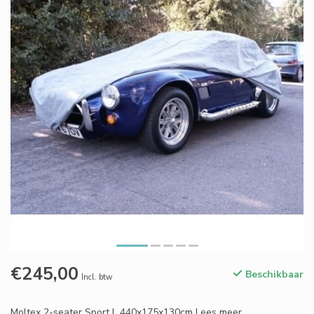
€245,00
Beschikbaar
Incl. btw
Moltex 2-seater Sport L 440x175x130cm
Lees meer
.