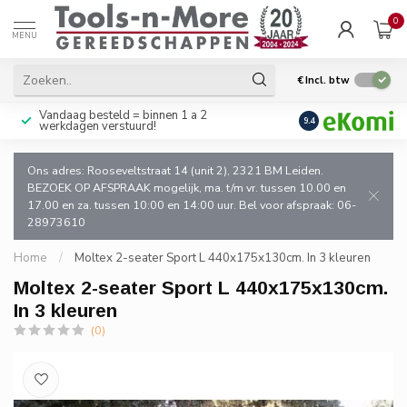
0
MENU
€
Incl. btw
Vandaag besteld = binnen 1 a 2
Uitsluitend goede k
9.4
werkdagen verstuurd!
en de vakman!
Ons adres: Rooseveltstraat 14 (unit 2), 2321 BM Leiden.
BEZOEK OP AFSPRAAK mogelijk, ma. t/m vr. tussen 10.00 en
17.00 en za. tussen 10:00 en 14:00 uur. Bel voor afspraak: 06-
28973610
Home
/
Moltex 2-seater Sport L 440x175x130cm. In 3 kleuren
Moltex 2-seater Sport L 440x175x130cm.
In 3 kleuren
(0)