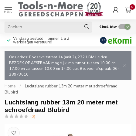
0
MENU
€
Incl. btw
Vandaag besteld = binnen 1 a 2
Uitsluitend goede k
9.4
werkdagen verstuurd!
en de vakman!
Ons adres: Rooseveltstraat 14 (unit 2), 2321 BM Leiden.
BEZOEK OP AFSPRAAK mogelijk, ma. t/m vr. tussen 10.00 en
17.00 en za. tussen 10:00 en 14:00 uur. Bel voor afspraak: 06-
28973610
Home
/
Luchtslang rubber 13m 20 meter met schroefdraad
Blubird
Luchtslang rubber 13m 20 meter met
schroefdraad Blubird
(0)