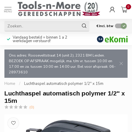
0
MENU
€
Incl. btw
Vandaag besteld = binnen 1 a 2
Uitsluitend goede k
9.4
werkdagen verstuurd!
en de vakman!
Ons adres: Rooseveltstraat 14 (unit 2), 2321 BM Leiden.
BEZOEK OP AFSPRAAK mogelijk, ma. t/m vr. tussen 10.00 en
17.00 en za. tussen 10:00 en 14:00 uur. Bel voor afspraak: 06-
28973610
Home
/
Luchthaspel automatisch polymer 1/2'' x 15m
Luchthaspel automatisch polymer 1/2'' x
15m
(0)