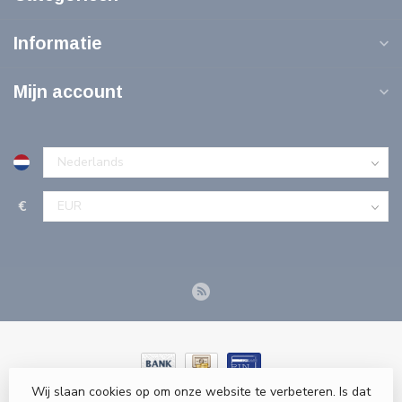
Informatie
Mijn account
€
Wij slaan cookies op om onze website te verbeteren. Is dat
© Copyright 2026 Tools-n-More Gereedschappen - Powered by