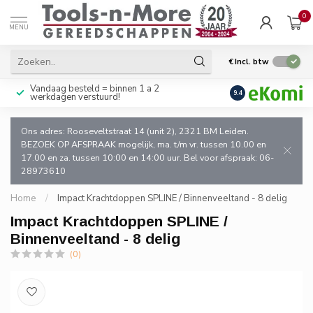
0
MENU
€
Incl. btw
Vandaag besteld = binnen 1 a 2
Uitsluitend goede k
9.4
werkdagen verstuurd!
en de vakman!
Ons adres: Rooseveltstraat 14 (unit 2), 2321 BM Leiden.
BEZOEK OP AFSPRAAK mogelijk, ma. t/m vr. tussen 10.00 en
17.00 en za. tussen 10:00 en 14:00 uur. Bel voor afspraak: 06-
28973610
Home
/
Impact Krachtdoppen SPLINE / Binnenveeltand - 8 delig
Impact Krachtdoppen SPLINE /
Binnenveeltand - 8 delig
(0)