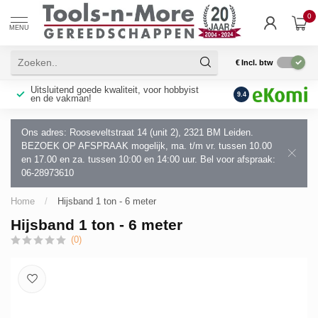
0
MENU
€
Incl. btw
n
Uitsluitend goede kwaliteit, voor hobbyist
Snelle levering - Sc
9.4
en de vakman!
Service!
Ons adres: Rooseveltstraat 14 (unit 2), 2321 BM Leiden.
BEZOEK OP AFSPRAAK mogelijk, ma. t/m vr. tussen 10.00
en 17.00 en za. tussen 10:00 en 14:00 uur. Bel voor afspraak:
06-28973610
Home
/
Hijsband 1 ton - 6 meter
Hijsband 1 ton - 6 meter
(0)