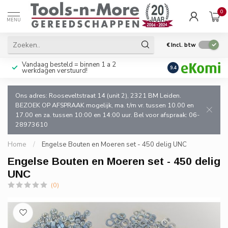
0
MENU
€
Incl. btw
Vandaag besteld = binnen 1 a 2
Uitsluitend goede k
9.4
werkdagen verstuurd!
en de vakman!
Ons adres: Rooseveltstraat 14 (unit 2), 2321 BM Leiden.
BEZOEK OP AFSPRAAK mogelijk, ma. t/m vr. tussen 10.00 en
17.00 en za. tussen 10:00 en 14:00 uur. Bel voor afspraak: 06-
28973610
Home
/
Engelse Bouten en Moeren set - 450 delig UNC
Engelse Bouten en Moeren set - 450 delig
UNC
(0)