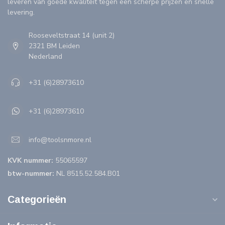
leveren van goede kwaliteit tegen een scherpe prijzen en snelle
levering.
Rooseveltstraat 14 (unit 2)
2321 BM Leiden
Nederland
+31 (6)28973610
+31 (6)28973610
info@toolsnmore.nl
KVK nummer:
55065597
btw-nummer:
NL 8515.52.584.B01
Categorieën