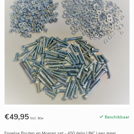
€49,95
Beschikbaar
Incl. btw
Engelse Bouten en Moeren set - 450 delig UNC
Lees meer
.