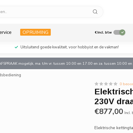
ervice
OPRUIMING
€
Incl. btw
Uitsluitend goede kwaliteit, voor hobbyist en de vakman!
AFSPRAAK mogelijk, ma. t/m vr. tussen 10.00 en 17.00 en za. tussen 10:00 e
ndsbediening
0 beoo
Elektrisc
230V dra
€877,00
Incl.
Elektrische ketting