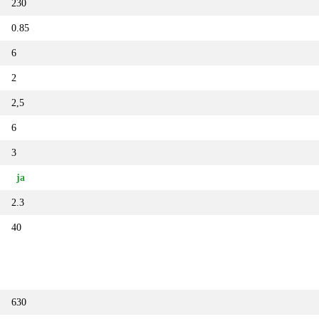
230
0.85
6
2
2,5
6
3
ja
2.3
40
630