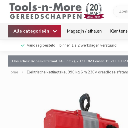
Alle categorieën
Magazijn / afhalen
Klantens
k!
Vandaag besteld = binnen 1 a 2 werkdagen verstuurd!
Ons adres: Rooseveltstraat 14 (unit 2), 2321 BM Leiden. BEZOEK OP 
Home
/
Elektrische kettingtakel 990 kg 6 m 230V draadloze afsta