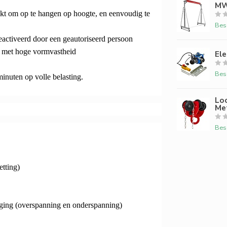
MW
ikt om op te hangen op hoogte, en eenvoudig te
Bes
activeerd door een geautoriseerd persoon
ur met hoge vormvastheid
Ele
Bes
minuten op volle belasting.
Loo
Met
Bes
etting)
iging (overspanning en onderspanning)