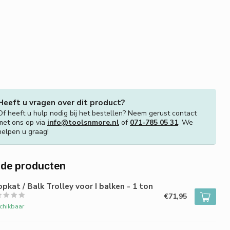
Heeft u vragen over dit product?
Of heeft u hulp nodig bij het bestellen? Neem gerust contact
met ons op via
info@toolsnmore.nl
of
071-785 05 31
. We
helpen u graag!
rde producten
pkat / Balk Trolley voor I balken - 1 ton
€71,95
chikbaar