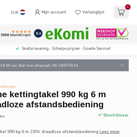
0
Mijn account
Verlanglijst
EUR
9.4
3056
beoordelingen
Snelle levering - Scherpe prijzen - Goede Service!
n 14:00 uur. Bel voor afspraak: 06-28973610
rdelingen
he kettingtakel 990 kg 6 m
adloze afstandsbediening
Beschikbaar
 btw
takel 990 kg 6 m 230V draadloze afstandsbediening
Lees meer
.