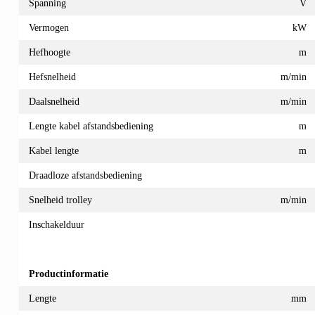
Spanning
V
Vermogen
kW
Hefhoogte
m
Hefsnelheid
m/min
Daalsnelheid
m/min
Lengte kabel afstandsbediening
m
Kabel lengte
m
Draadloze afstandsbediening
Snelheid trolley
m/min
Inschakelduur
Productinformatie
Lengte
mm