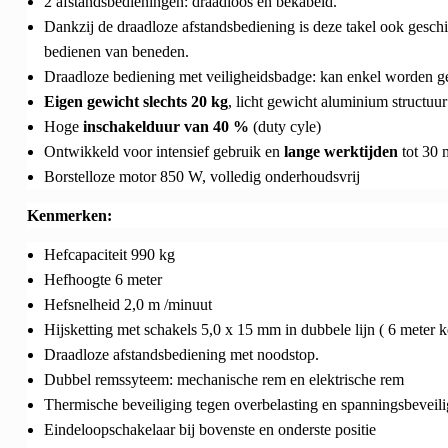
2 afstandsbedieningen: draadloos én bekabeld.
Dankzij de draadloze afstandsbediening is deze takel ook gesch
bedienen van beneden.
Draadloze bediening met veiligheidsbadge: kan enkel worden ge
Eigen gewicht slechts 20 kg
, licht gewicht aluminium structu
Hoge
inschakelduur van 40 %
(duty cyle)
Ontwikkeld voor intensief gebruik en
lange werktijden
tot 30 
Borstelloze motor 850 W, volledig onderhoudsvrij
Kenmerken:
Hefcapaciteit 990 kg
Hefhoogte 6 meter
Hefsnelheid 2,0 m /minuut
Hijsketting met schakels 5,0 x 15 mm in dubbele lijn ( 6 meter k
Draadloze afstandsbediening met noodstop.
Dubbel remssyteem: mechanische rem en elektrische rem
Thermische beveiliging tegen overbelasting en spanningsbeveil
Eindeloopschakelaar bij bovenste en onderste positie