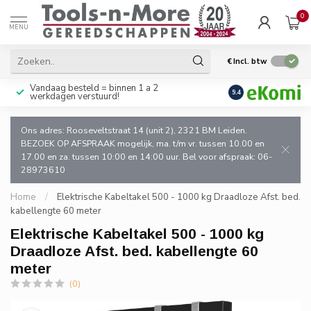
0
MENU
€
Incl. btw
Vandaag besteld = binnen 1 a 2
Uitsluitend goede k
9.4
werkdagen verstuurd!
en de vakman!
Ons adres: Rooseveltstraat 14 (unit 2), 2321 BM Leiden.
BEZOEK OP AFSPRAAK mogelijk, ma. t/m vr. tussen 10.00 en
17.00 en za. tussen 10:00 en 14:00 uur. Bel voor afspraak: 06-
28973610
Home
/
Elektrische Kabeltakel 500 - 1000 kg Draadloze Afst. bed.
kabellengte 60 meter
Elektrische Kabeltakel 500 - 1000 kg
Draadloze Afst. bed. kabellengte 60
meter
(0)