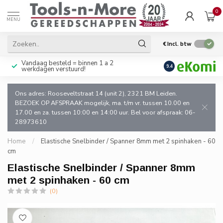
0
MENU
€
Incl. btw
Vandaag besteld = binnen 1 a 2
Uitsluitend goede k
9.4
werkdagen verstuurd!
en de vakman!
Ons adres: Rooseveltstraat 14 (unit 2), 2321 BM Leiden.
BEZOEK OP AFSPRAAK mogelijk, ma. t/m vr. tussen 10.00 en
17.00 en za. tussen 10:00 en 14:00 uur. Bel voor afspraak: 06-
28973610
Home
/
Elastische Snelbinder / Spanner 8mm met 2 spinhaken - 60
cm
Elastische Snelbinder / Spanner 8mm
met 2 spinhaken - 60 cm
(0)