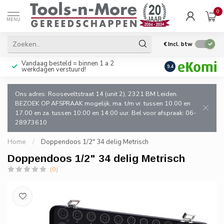
0
MENU
€
Incl. btw
Vandaag besteld = binnen 1 a 2
Uitsluitend goede k
9.4
werkdagen verstuurd!
en de vakman!
Ons adres: Rooseveltstraat 14 (unit 2), 2321 BM Leiden.
BEZOEK OP AFSPRAAK mogelijk, ma. t/m vr. tussen 10.00 en
17.00 en za. tussen 10:00 en 14:00 uur. Bel voor afspraak: 06-
28973610
Home
/
Doppendoos 1/2" 34 delig Metrisch
Doppendoos 1/2" 34 delig Metrisch
(0)