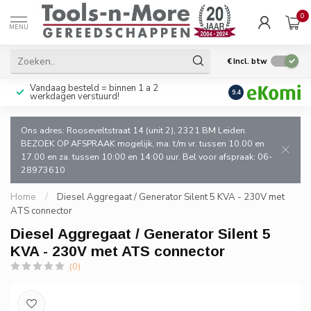
0
MENU
€
Incl. btw
Vandaag besteld = binnen 1 a 2
Uitsluitend goede k
9.4
werkdagen verstuurd!
en de vakman!
Ons adres: Rooseveltstraat 14 (unit 2), 2321 BM Leiden.
BEZOEK OP AFSPRAAK mogelijk, ma. t/m vr. tussen 10.00 en
17.00 en za. tussen 10:00 en 14:00 uur. Bel voor afspraak: 06-
28973610
Home
/
Diesel Aggregaat / Generator Silent 5 KVA - 230V met
ATS connector
Diesel Aggregaat / Generator Silent 5
KVA - 230V met ATS connector
(0)