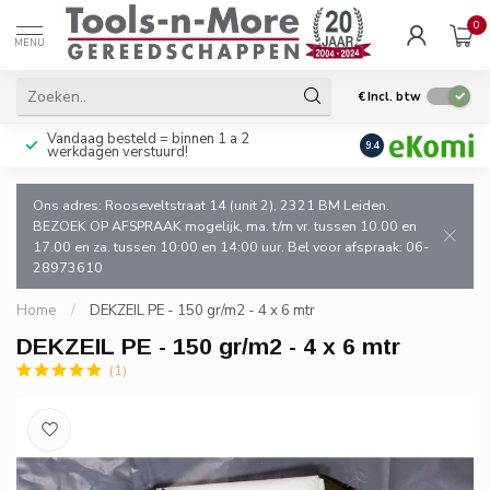
0
MENU
€
Incl. btw
Vandaag besteld = binnen 1 a 2
Uitsluitend goede k
9.4
werkdagen verstuurd!
en de vakman!
Ons adres: Rooseveltstraat 14 (unit 2), 2321 BM Leiden.
BEZOEK OP AFSPRAAK mogelijk, ma. t/m vr. tussen 10.00 en
17.00 en za. tussen 10:00 en 14:00 uur. Bel voor afspraak: 06-
28973610
Home
/
DEKZEIL PE - 150 gr/m2 - 4 x 6 mtr
DEKZEIL PE - 150 gr/m2 - 4 x 6 mtr
(1)