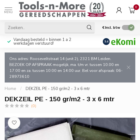
0
MENU
€
Incl. btw
Vandaag besteld = binnen 1 a 2
Uitsluitend goede k
9.4
werkdagen verstuurd!
en de vakman!
Ons adres: Rooseveltstraat 14 (unit 2), 2321 BM Leiden.
BEZOEK OP AFSPRAAK mogelijk, ma. t/m vr. tussen 10.00 en
17.00 en za. tussen 10:00 en 14:00 uur. Bel voor afspraak: 06-
28973610
Home
/
DEKZEIL PE - 150 gr/m2 - 3 x 6 mtr
DEKZEIL PE - 150 gr/m2 - 3 x 6 mtr
(0)