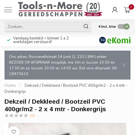
0
MENU
€
Incl. btw
Vandaag besteld = binnen 1 a 2
Uitsluitend goede k
9.4
werkdagen verstuurd!
en de vakman!
Ons adres: Rooseveltstraat 14 (unit 2), 2321 BM Leiden.
BEZOEK OP AFSPRAAK mogelijk, ma. t/m vr. tussen 10.00 en
17.00 en za. tussen 10:00 en 14:00 uur. Bel voor afspraak: 06-
28973610
Home
/
Dekzeil / Dekkleed / Bootzeil PVC 400gr/m2 - 2 x 4 mtr -
Donkergrijs
Dekzeil / Dekkleed / Bootzeil PVC
400gr/m2 - 2 x 4 mtr - Donkergrijs
(0)