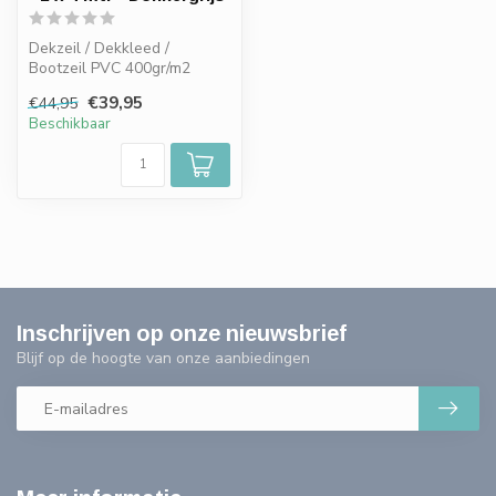
Dekzeil / Dekkleed /
Bootzeil PVC 400gr/m2
(werkelijk 420-430 gr/m2) -
€39,95
€44,95
2 x 4 mtr...
Beschikbaar
Inschrijven op onze nieuwsbrief
Blijf op de hoogte van onze aanbiedingen