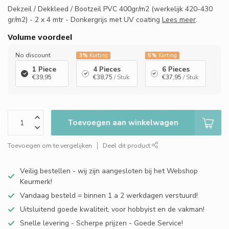
Dekzeil / Dekkleed / Bootzeil PVC 400gr/m2 (werkelijk 420-430
gr/m2) - 2 x 4 mtr - Donkergrijs met UV coating
Lees meer
.
Volume voordeel
No discount
3%
Korting
5%
Korting
1 Piece
4 Pieces
6 Pieces
€39,95
€38,75
/ Stuk
€37,95
/ Stuk
Toevoegen aan winkelwagen
Toevoegen om te vergelijken
Deel dit product
Veilig bestellen - wij zijn aangesloten bij het Webshop
Keurmerk!
Vandaag besteld = binnen 1 a 2 werkdagen verstuurd!
Uitsluitend goede kwaliteit, voor hobbyist en de vakman!
Snelle levering - Scherpe prijzen - Goede Service!