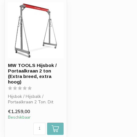
MW TOOLS Hijsbok /
Portaalkraan 2 ton
(Extra breed, extra
hoog)
Hijsbok / Hijsbalk /
Portaalkraan 2 Ton. Dit
model is extra breed en
€1.259,00
extra hoog....
Beschikbaar