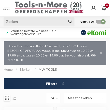
0
MENU
€
Incl. btw
Vandaag besteld = binnen 1 a 2
Uitsluitend goede k
9.4
werkdagen verstuurd!
en de vakman!
Ons adres: Rooseveltstraat 14 (unit 2), 2321 BM Leiden.
BEZOEK OP AFSPRAAK mogelijk, ma. t/m vr. tussen 10.00 en
17.00 en za. tussen 10:00 en 14:00 uur. Bel voor afspraak: 06-
28973610
Home
/
Merken
/
MW TOOLS
Filters