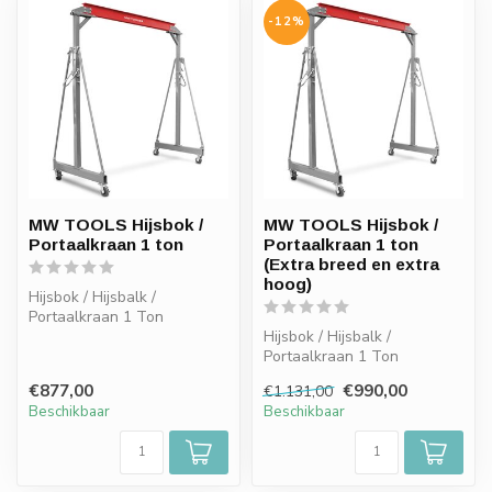
-12%
MW TOOLS Hijsbok /
MW TOOLS Hijsbok /
Portaalkraan 1 ton
Portaalkraan 1 ton
(Extra breed en extra
hoog)
Hijsbok / Hijsbalk /
Portaalkraan 1 Ton
(verstelbaar) - MW TOOLS
Hijsbok / Hijsbalk /
Portaalkraan 1 Ton
(verstelbaar). Extra breed
€877,00
€990,00
€1.131,00
en extra hoog...
Beschikbaar
Beschikbaar