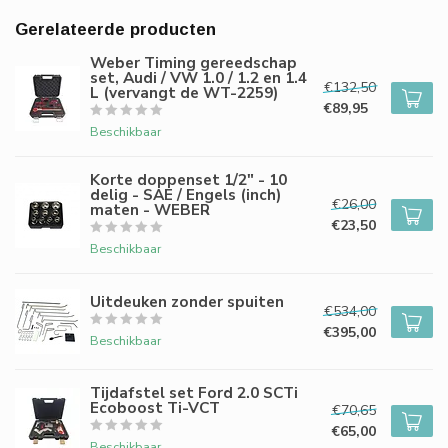
Gerelateerde producten
Weber Timing gereedschap
set, Audi / VW 1.0 / 1.2 en 1.4
€132,50
L (vervangt de WT-2259)
€89,95
Beschikbaar
Korte doppenset 1/2" - 10
delig - SAE / Engels (inch)
€26,00
maten - WEBER
€23,50
Beschikbaar
Uitdeuken zonder spuiten
€534,00
€395,00
Beschikbaar
Tijdafstel set Ford 2.0 SCTi
Ecoboost Ti-VCT
€70,65
€65,00
Beschikbaar