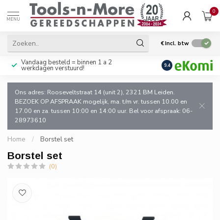
0
MENU
€
Incl. btw
Vandaag besteld = binnen 1 a 2
Uitsluitend goede k
9.4
werkdagen verstuurd!
en de vakman!
Ons adres: Rooseveltstraat 14 (unit 2), 2321 BM Leiden.
BEZOEK OP AFSPRAAK mogelijk, ma. t/m vr. tussen 10.00 en
17.00 en za. tussen 10:00 en 14:00 uur. Bel voor afspraak: 06-
28973610
Home
/
Borstel set
Borstel set
(0)