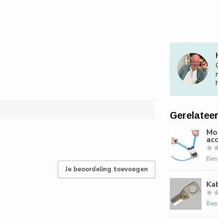
Gerelatee
Mo
ac
Bes
Je beoordeling toevoegen
Ka
Bes