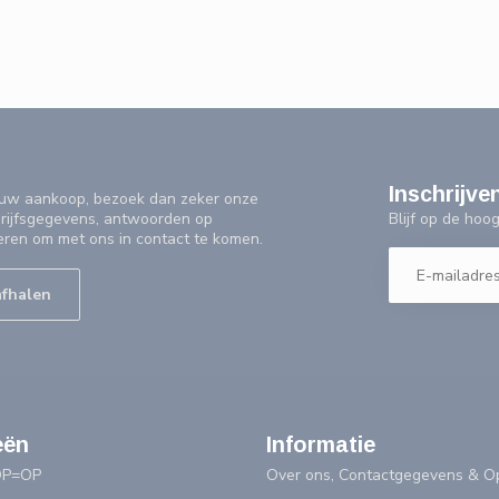
Inschrijve
f uw aankoop, bezoek dan zeker onze
Blijf op de ho
drijfsgegevens, antwoorden op
eren om met ons in contact te komen.
afhalen
eën
Informatie
OP=OP
Over ons, Contactgegevens & Op