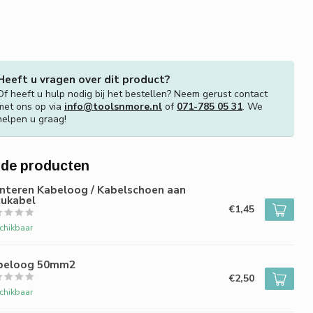
Heeft u vragen over dit product?
Of heeft u hulp nodig bij het bestellen? Neem gerust contact
met ons op via
info@toolsnmore.nl
of
071-785 05 31
. We
helpen u graag!
rde producten
nteren Kabeloog / Kabelschoen aan
cukabel
€1,45
chikbaar
beloog 50mm2
€2,50
chikbaar