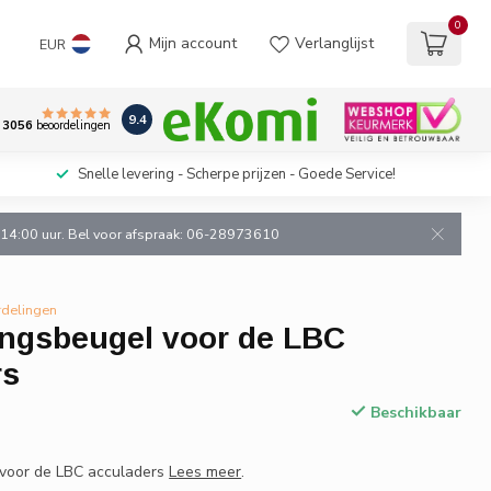
0
Mijn account
Verlanglijst
EUR
9.4
3056
beoordelingen
Snelle levering - Scherpe prijzen - Goede Service!
n 14:00 uur. Bel voor afspraak: 06-28973610
rdelingen
ingsbeugel voor de LBC
rs
Beschikbaar
 voor de LBC acculaders
Lees meer
.