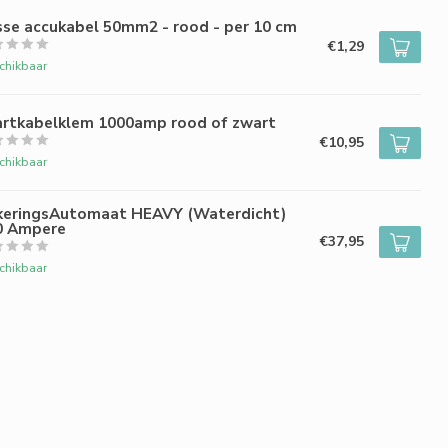
sse accukabel 50mm2 - rood - per 10 cm
€1,29
chikbaar
artkabelklem 1000amp rood of zwart
€10,95
chikbaar
keringsAutomaat HEAVY (Waterdicht)
0 Ampere
€37,95
chikbaar