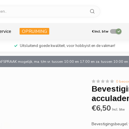
ervice
OPRUIMING
€
Incl. btw
Uitsluitend goede kwaliteit, voor hobbyist en de vakman!
AFSPRAAK mogelijk, ma. t/m vr. tussen 10.00 en 17.00 en za. tussen 10:00 e
0 beoo
Bevestig
acculade
€6,50
Incl. btw
Bevestigingsbeugel