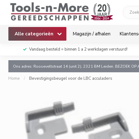
Alle categorieën
Magazijn / afhalen
Klantens
k!
Vandaag besteld = binnen 1 a 2 werkdagen verstuurd!
Ons adres: Rooseveltstraat 14 (unit 2), 2321 BM Leiden. BEZOEK OP 
Home
/
Bevestigingsbeugel voor de LBC acculaders