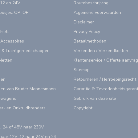
 12 en 24V
Routebeschrijving
doosjes. OP=OP
Algemene voorwaarden
Disclaimer
 Fiets
Privacy Policy
 Accessoires
Betaalmethoden
 & Luchtgereedschappen
Verzenden / Verzendkosten
Netten
Klantenservice / Offerte aanvra
Sitemap
pen
Retourneren / Herroepingsrecht
en van Bruder Mannesmann
Garantie & Tevredenheidsgarant
swagens
Gebruik van deze site
er- en Onkruidbranders
Copyright
, 24 of 48V naar 230V
aar 12V, 12 naar 24V en 24