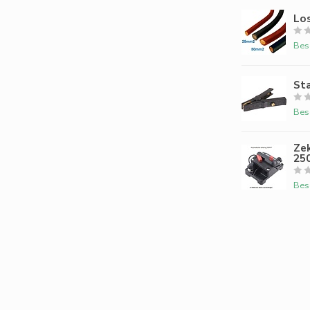
Lo
Bes
St
Bes
Ze
25
Bes