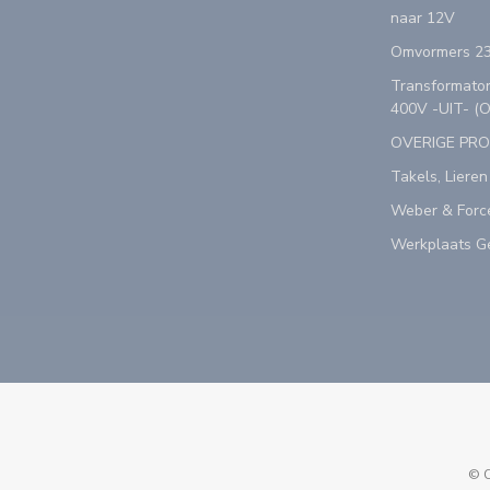
naar 12V
Omvormers 23
Transformator
400V -UIT- (
OVERIGE PR
Takels, Lieren
Weber & Forc
Werkplaats Ge
© C