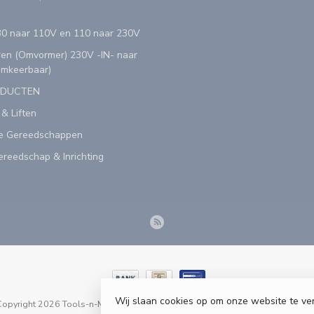
0 naar 110V en 110 naar 230V
en (Omvormer) 230V -IN- naar
Omkeerbaar)
ODUCTEN
 & Liften
e Gereedschappen
reedschap & Inrichting
Wij slaan cookies op om onze website te ve
opyright 2026 Tools-n-More Gereedschappen - Powered by
webshop-servic