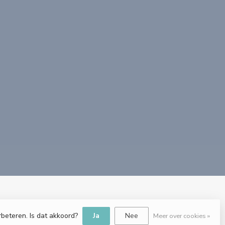
rbeteren. Is dat akkoord?
Ja
Nee
Meer over cookies »
e.nl