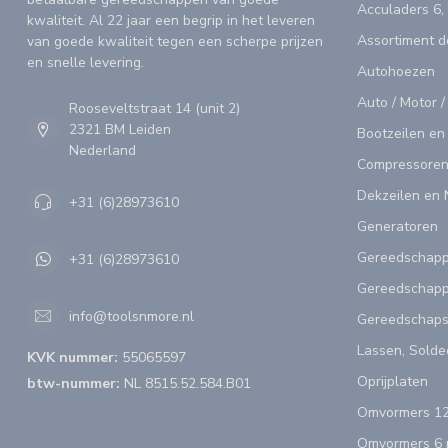
Acculaders 6,
kwaliteit. Al 22 jaar een begrip in het leveren
Assortiment 
van goede kwaliteit tegen een scherpe prijzen
en snelle levering.
Autohoezen
Auto / Motor /
Rooseveltstraat 14 (unit 2)
2321 BM Leiden
Bootzeilen en
Nederland
Compressoren
Dekzeilen en 
+31 (6)28973610
Generatoren
Gereedschap
+31 (6)28973610
Gereedschapp
info@toolsnmore.nl
Gereedschap
Lassen, Solde
KVK nummer:
55065597
Oprijplaten
btw-nummer:
NL 8515.52.584.B01
Omvormers 12
Omvormers 6 n