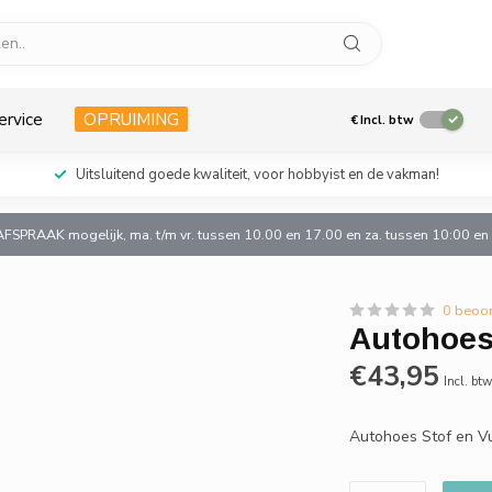
ervice
OPRUIMING
€
Incl. btw
Uitsluitend goede kwaliteit, voor hobbyist en de vakman!
AFSPRAAK mogelijk, ma. t/m vr. tussen 10.00 en 17.00 en za. tussen 10:00 e
0 beoo
Autohoes 
€43,95
Incl. bt
Autohoes Stof en V