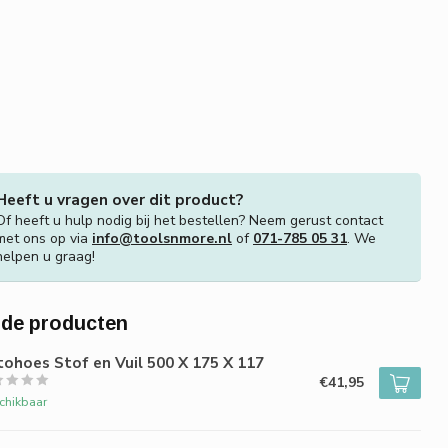
Heeft u vragen over dit product?
Of heeft u hulp nodig bij het bestellen? Neem gerust contact
met ons op via
info@toolsnmore.nl
of
071-785 05 31
. We
helpen u graag!
rde producten
ohoes Stof en Vuil 500 X 175 X 117
€41,95
chikbaar