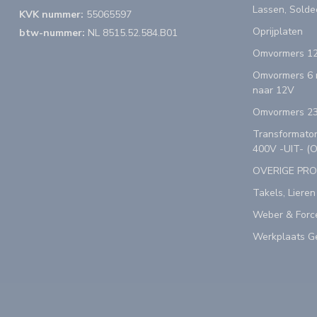
Lassen, Solde
KVK nummer:
55065597
Oprijplaten
btw-nummer:
NL 8515.52.584.B01
Omvormers 12
Omvormers 6 n
naar 12V
Omvormers 23
Transformator
400V -UIT- (
OVERIGE PR
Takels, Lieren
Weber & Forc
Werkplaats Ge