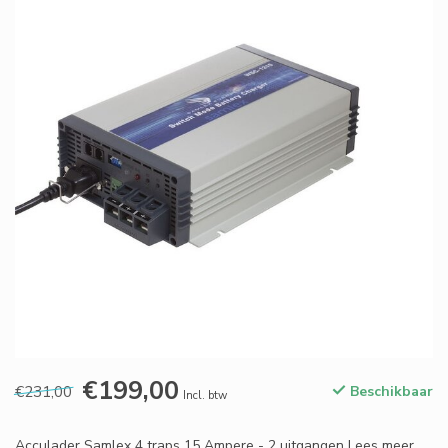
€199,00
€231,00
Beschikbaar
Incl. btw
Acculader Samlex 4 traps 15 Ampere - 2 uitgangen
Lees meer
.