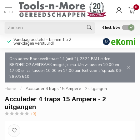
0
MENU
€
Incl. btw
Vandaag besteld = binnen 1 a 2
Uitsluitend goede k
9.4
werkdagen verstuurd!
en de vakman!
Ons adres: Rooseveltstraat 14 (unit 2), 2321 BM Leiden.
BEZOEK OP AFSPRAAK mogelijk, ma. t/m vr. tussen 10.00 en
17.00 en za. tussen 10:00 en 14:00 uur. Bel voor afspraak: 06-
28973610
Home
/
Acculader 4 traps 15 Ampere - 2 uitgangen
Acculader 4 traps 15 Ampere - 2
uitgangen
(0)