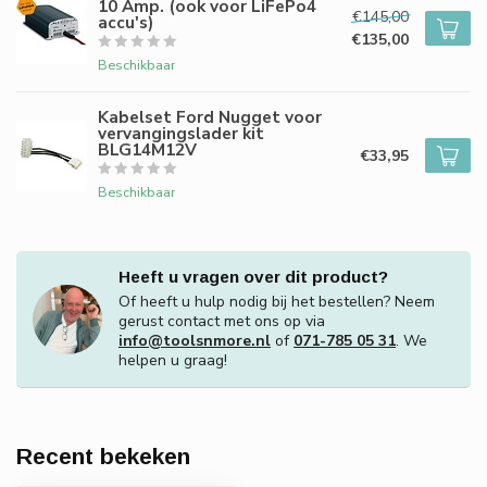
10 Amp. (ook voor LiFePo4
€145,00
accu's)
€135,00
Beschikbaar
Kabelset Ford Nugget voor
vervangingslader kit
BLG14M12V
€33,95
Beschikbaar
Heeft u vragen over dit product?
Of heeft u hulp nodig bij het bestellen? Neem
gerust contact met ons op via
info@toolsnmore.nl
of
071-785 05 31
. We
helpen u graag!
Recent bekeken