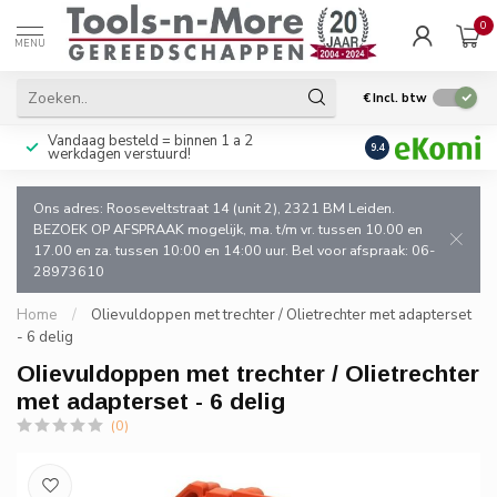
0
MENU
€
Incl. btw
Vandaag besteld = binnen 1 a 2
Uitsluitend goede k
9.4
werkdagen verstuurd!
en de vakman!
Ons adres: Rooseveltstraat 14 (unit 2), 2321 BM Leiden.
BEZOEK OP AFSPRAAK mogelijk, ma. t/m vr. tussen 10.00 en
17.00 en za. tussen 10:00 en 14:00 uur. Bel voor afspraak: 06-
28973610
Home
/
Olievuldoppen met trechter / Olietrechter met adapterset
- 6 delig
Olievuldoppen met trechter / Olietrechter
met adapterset - 6 delig
(0)